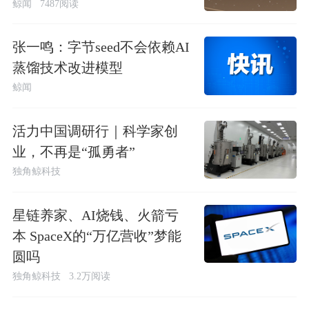
鲸闻
7487阅读
张一鸣：字节seed不会依赖AI
蒸馏技术改进模型
鲸闻
活力中国调研行｜科学家创
业，不再是“孤勇者”
独角鲸科技
星链养家、AI烧钱、火箭亏
本 SpaceX的“万亿营收”梦能
圆吗
独角鲸科技
3.2万阅读