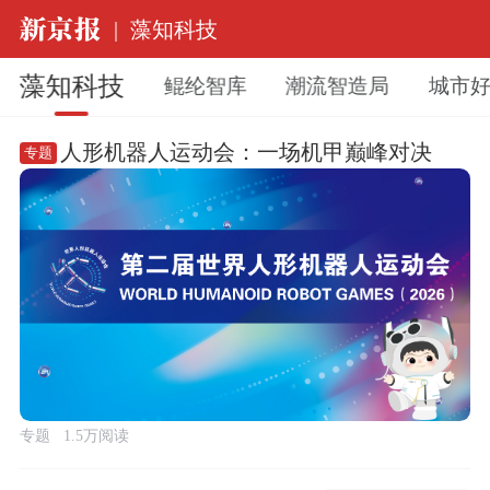
|
藻知科技
藻知科技
鲲纶智库
潮流智造局
城市
人形机器人运动会：一场机甲巅峰对决
专题
专题
1.5万阅读