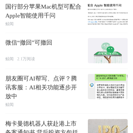
国行部分苹果Mac机型可配合
Apple智能使用千问
鲸闻
微信“撤回”可撤回
鲸闻
2.1万阅读
朋友圈可AI帮写、点评？腾
讯客服：AI相关功能逐步开
放中
鲸闻
梅卡曼德机器人获赴港上市
备案通知书 背后投资方包括