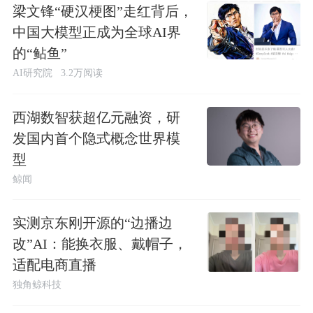
梁文锋“硬汉梗图”走红背后，
中国大模型正成为全球AI界
的“鲇鱼”
AI研究院
3.2万阅读
西湖数智获超亿元融资，研
发国内首个隐式概念世界模
型
鲸闻
实测京东刚开源的“边播边
改”AI：能换衣服、戴帽子，
适配电商直播
独角鲸科技