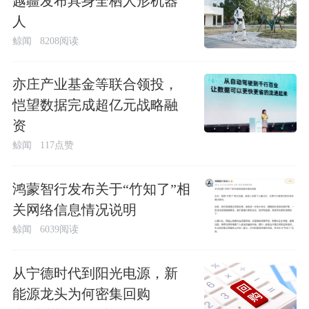
越疆发布具身全栖人形机器
人
鲸闻
8208阅读
亦庄产业基金等联合领投，
恺望数据完成超亿元战略融
资
鲸闻
117点赞
鸿蒙智行发布关于“竹知了”相
关网络信息情况说明
鲸闻
6039阅读
从宁德时代到阳光电源，新
能源龙头为何密集回购