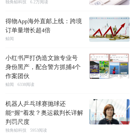
独角鲸科技
6.2万阅读
得物App海外直邮上线：跨境
订单量增长超4倍
鲸闻
小红书严打伪造文旅专业号
身份黑产，配合警方抓捕4个
作案团伙
鲸闻
6338阅读
机器人乒乓球赛抛球还
能“握”着发？奥运裁判长详解
判罚尺度
独角鲸科技
5953阅读