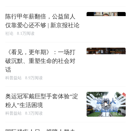
陈行甲年薪翻倍，公益留人
仅靠爱心还不够 | 新京报社论
社论
8.1万阅读
《看见，更年期》：一场打
破沉默、重塑生命的社会对
话
科普益站
8.9万阅读
奥运冠军戴巨型手套体验“淀
粉人”生活困境
科普益站
8.3万阅读
04:46