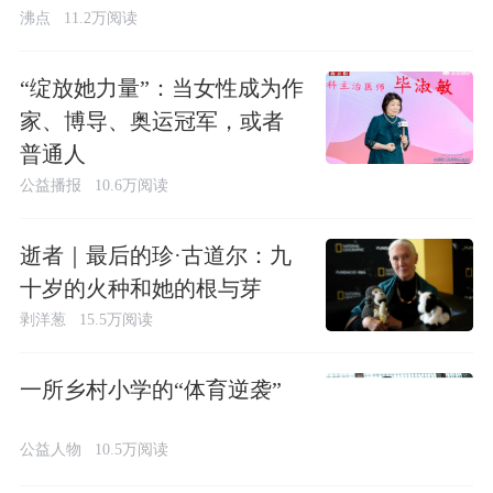
沸点
11.2万阅读
“绽放她力量”：当女性成为作
家、博导、奥运冠军，或者
普通人
公益播报
10.6万阅读
逝者｜最后的珍·古道尔：九
十岁的火种和她的根与芽
剥洋葱
15.5万阅读
一所乡村小学的“体育逆袭”
公益人物
10.5万阅读