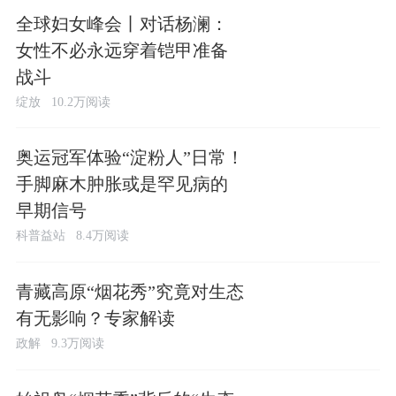
全球妇女峰会丨对话杨澜：
女性不必永远穿着铠甲准备
战斗
绽放
10.2万阅读
奥运冠军体验“淀粉人”日常！
手脚麻木肿胀或是罕见病的
早期信号
科普益站
8.4万阅读
青藏高原“烟花秀”究竟对生态
有无影响？专家解读
政解
9.3万阅读