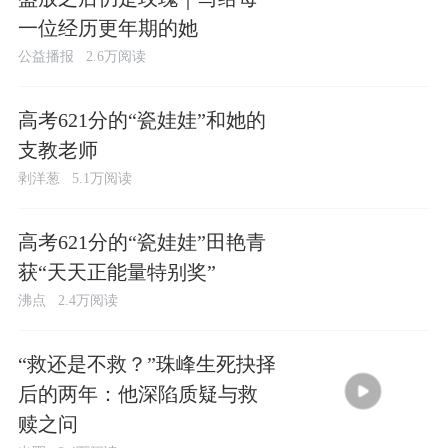
一位经历更年期的她
公益播报
2.6万阅读
高考621分的“瓷娃娃”和她的
支教老师
剥洋葱
5.1万阅读
高考621分的“瓷娃娃”田艳青
获“天天正能量特别奖”
沸点
2.4万阅读
“救还是不救？”珠峰生死抉择
后的两年：他深陷质疑与救
赎之问
22:27