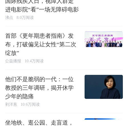
国际残疾人日，视障人群走
进电影院“看”一场无障碍电影
沸点
8.0万阅读
首部《更年期患者指南》发
布，打破偏见让女性“第二次
绽放”
公益播报
10.4万阅读
他们不是脆弱的一代：一位
教授的三年调研，揭开休学
少年的隐痛
剥洋葱
10.6万阅读
坐地铁、逛公园、走盲道，