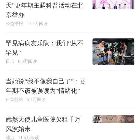
天”更年期主题科普活动在北
京举办
公益播报
17.4万阅读
罕见病病友乐队：我们“从不
罕见”
目击
8.0万阅读
当她说“我不像我自己了”：更
年期不该被误读为“情绪化”
科普益站
5.4万阅读
嫣然天使儿童医院欠租千万
风波始末
沸点
11.5万阅读