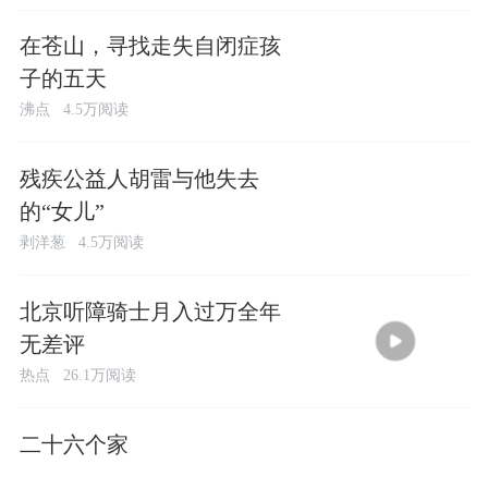
在苍山，寻找走失自闭症孩
子的五天
沸点
4.5万阅读
残疾公益人胡雷与他失去
的“女儿”
剥洋葱
4.5万阅读
北京听障骑士月入过万全年
无差评
热点
26.1万阅读
03:56
二十六个家