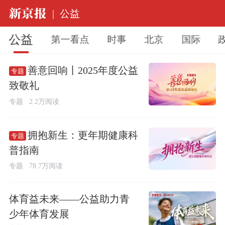
|
公益
公益
第一看点
时事
北京
国际
善意回响丨2025年度公益
专题
致敬礼
专题
2.2万阅读
拥抱新生：更年期健康科
专题
普指南
专题
78.7万阅读
体育益未来——公益助力青
少年体育发展