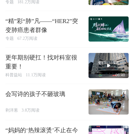
专题
181.2万阅读
“精”彩“肺”凡——“HER2”突
变肺癌患者群像
专题
67.2万阅读
更年期别硬扛！找对科室很
重要！
科普益站
11.1万阅读
06:40
会写诗的孩子不砸玻璃
剥洋葱
3.8万阅读
“妈妈的‘热辣滚烫’不止在今