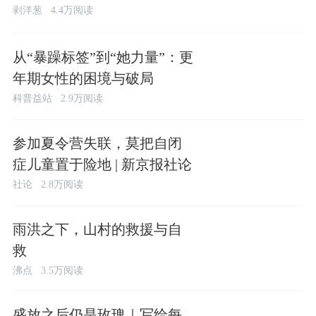
剥洋葱
4.4万阅读
从“暴躁标签”到“她力量”：更
年期女性的困境与破局
科普益站
2.9万阅读
参加夏令营失联，莫把自闭
症儿童置于险地 | 新京报社论
社论
2.8万阅读
雨洪之下，山村的救援与自
救
沸点
3.5万阅读
盛放之后仍是玫瑰｜写给每