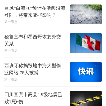
台风“白海豚”预计在浙闽沿海
登陆，将带来哪些影响？
第一看点
秘鲁宣布和墨西哥恢复外交
关系
第一看点
西班牙称捣毁地中海大型偷
渡网络 78人被捕
第一看点
四川宜宾市高县4.9级地震已
致1死6伤