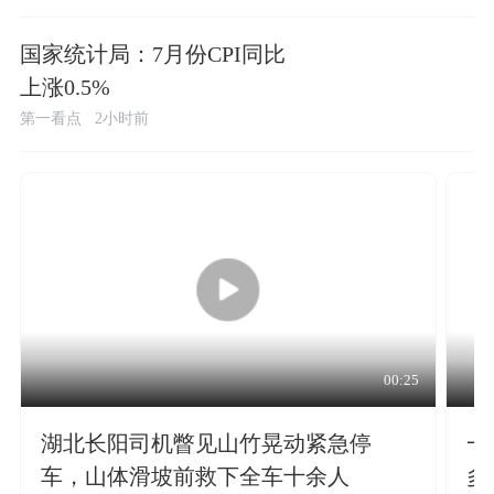
国家统计局：7月份CPI同比
上涨0.5%
第一看点
2小时前
00:25
湖北长阳司机瞥见山竹晃动紧急停
一
车，山体滑坡前救下全车十余人
多