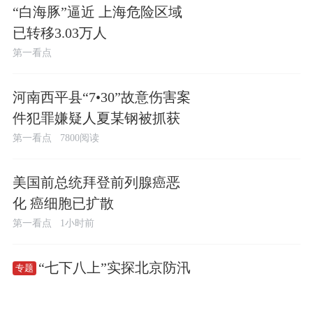
“白海豚”逼近 上海危险区域
已转移3.03万人
第一看点
河南西平县“7•30”故意伤害案
件犯罪嫌疑人夏某钢被抓获
第一看点
7800阅读
美国前总统拜登前列腺癌恶
化 癌细胞已扩散
第一看点
1小时前
“七下八上”实探北京防汛
专题
专题
1.8万阅读