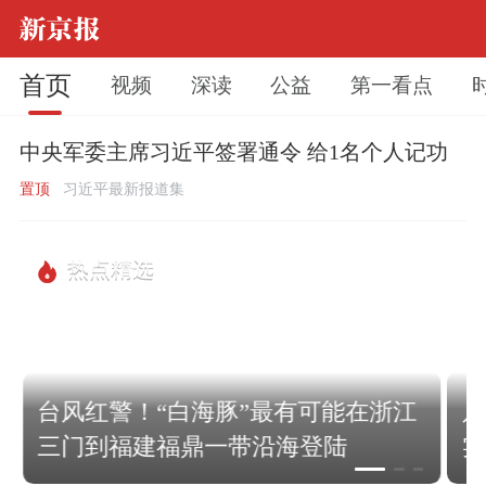
首页
视频
深读
公益
第一看点
中央军委主席习近平签署通令 给1名个人记功
置顶
习近平最新报道集
热点精选
台风红警！“白海豚”最有可能在浙江
只
三门到福建福鼎一带沿海登陆
实