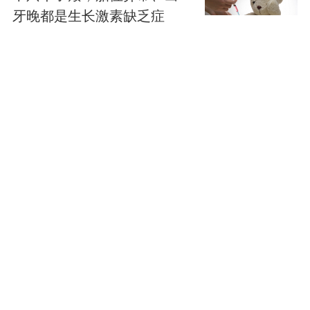
牙晚都是生长激素缺乏症
的“线索”！
产经速递
197点赞
从“中国乳都”到“世界乳都”，
伊利助推呼市奶业“三级跳”
行业观
11.7万阅读
立秋将至，北京多家老字
号“贴膘菜”上线
产经速递
首个银屑病外用泡沫剂登陆
线上零售平台
产经速递