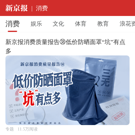
|
消费
消费
娱乐
文化
体育
教育
浪花
新京报消费质量报告㊳低价防晒面罩“坑”有点
多
专题
11.5万阅读