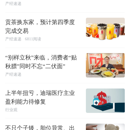
产经速递
贡茶换东家，预计第四季度
完成交易
产经速递
6811阅读
“别样立秋”来临，消费者“贴
秋膘”同时不忘“二伏面”
产经速递
上半年扭亏，迪瑞医疗主业
盈利能力待修复
行业观
不只个子矮，胎位异常、出