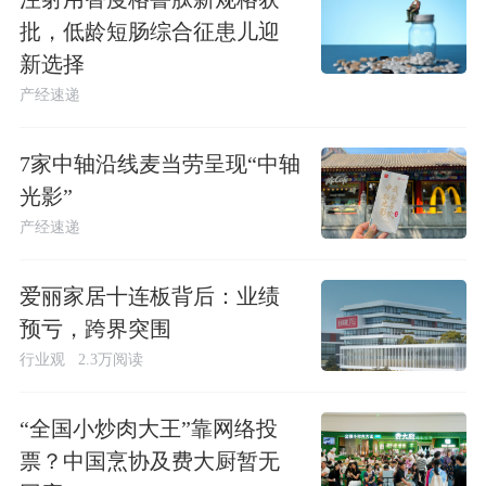
批，低龄短肠综合征患儿迎
新选择
产经速递
7家中轴沿线麦当劳呈现“中轴
光影”
产经速递
爱丽家居十连板背后：业绩
预亏，跨界突围
行业观
2.3万阅读
“全国小炒肉大王”靠网络投
票？中国烹协及费大厨暂无