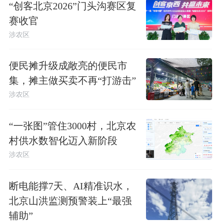
“创客北京2026”门头沟赛区复
赛收官
涉农区
便民摊升级成敞亮的便民市
集，摊主做买卖不再“打游击”
涉农区
“一张图”管住3000村，北京农
村供水数智化迈入新阶段
涉农区
断电能撑7天、AI精准识水，
北京山洪监测预警装上“最强
辅助”