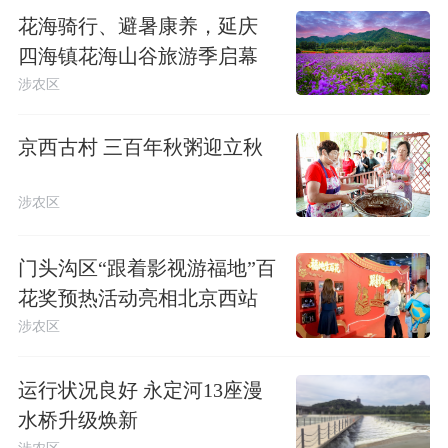
花海骑行、避暑康养，延庆
四海镇花海山谷旅游季启幕
涉农区
京西古村 三百年秋粥迎立秋
涉农区
门头沟区“跟着影视游福地”百
花奖预热活动亮相北京西站
涉农区
运行状况良好 永定河13座漫
水桥升级焕新