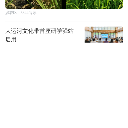
涉农区
5344阅读
大运河文化带首座研学驿站
启用
涉农区
京白梨专属官方保护规则出
台
涉农区
位于怀柔科学城核心区域，
北京第三实验学校项目今秋
投用
涉农区