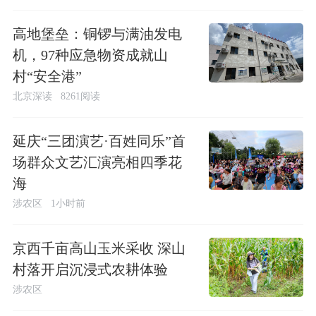
高地堡垒：铜锣与满油发电
机，97种应急物资成就山
村“安全港”
北京深读
8261阅读
延庆“三团演艺·百姓同乐”首
场群众文艺汇演亮相四季花
海
涉农区
1小时前
京西千亩高山玉米采收 深山
村落开启沉浸式农耕体验
涉农区