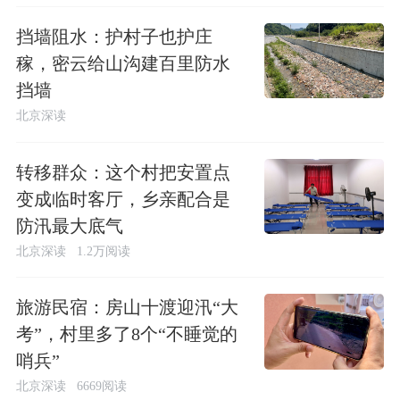
挡墙阻水：护村子也护庄
稼，密云给山沟建百里防水
挡墙
北京深读
转移群众：这个村把安置点
变成临时客厅，乡亲配合是
防汛最大底气
北京深读
1.2万阅读
旅游民宿：房山十渡迎汛“大
考”，村里多了8个“不睡觉的
哨兵”
北京深读
6669阅读