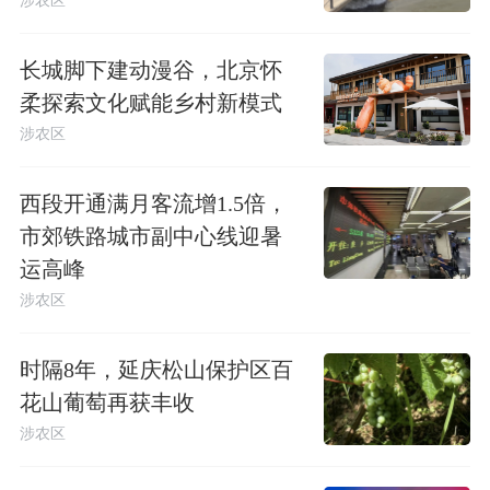
涉农区
长城脚下建动漫谷，北京怀
柔探索文化赋能乡村新模式
涉农区
西段开通满月客流增1.5倍，
市郊铁路城市副中心线迎暑
运高峰
涉农区
时隔8年，延庆松山保护区百
花山葡萄再获丰收
涉农区