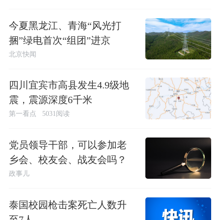
今夏黑龙江、青海“风光打
捆”绿电首次“组团”进京
北京快闻
四川宜宾市高县发生4.9级地
震，震源深度6千米
第一看点
5031阅读
党员领导干部，可以参加老
乡会、校友会、战友会吗？
政事儿
泰国校园枪击案死亡人数升
至7人