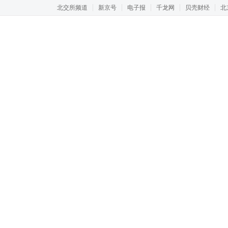
北交所频道
新京号
电子报
千龙网
贝壳财经
北