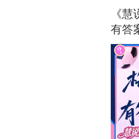
《慧
有答