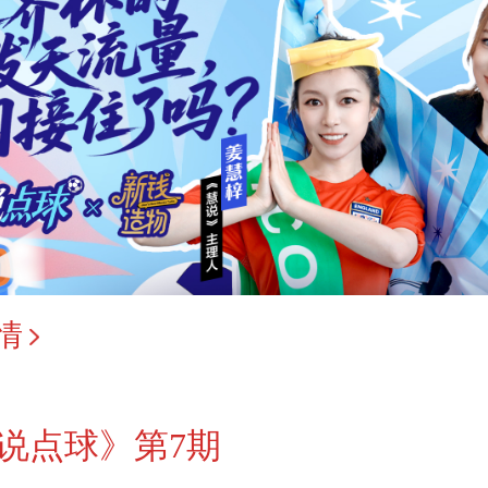
情
说点球》第7期