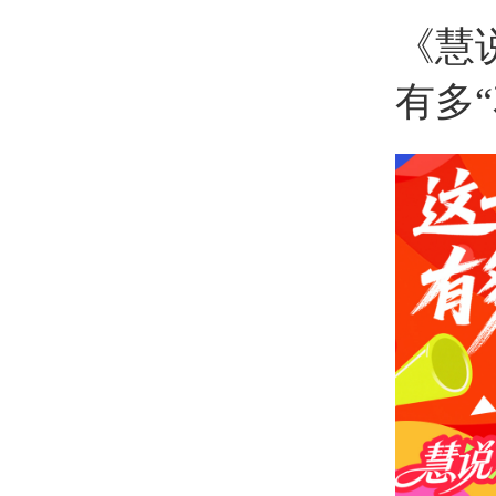
《慧
有多“