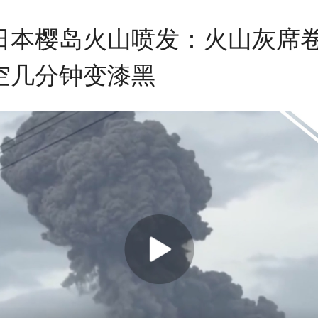
日本樱岛火山喷发：火山灰席
空几分钟变漆黑