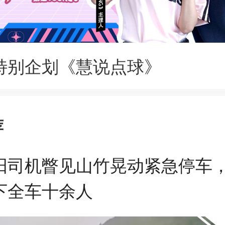
特别企划《慧说点球》
荐
阳司机瞥见山竹晃动紧急停车
下全车十余人