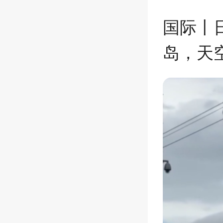
国际丨
岛，天