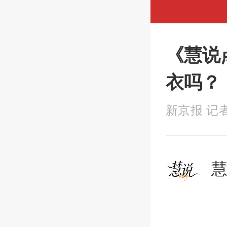
《慧说
衣吗？
新京报 记者