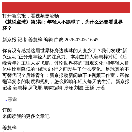
打开新京报，看视频更流畅
《慧说点球》第5期：年轻人不踢球了，为什么还要看世界
杯？
新京报 记者 姜慧梓 编辑 白爽
2026-07-06 16:45
你有没有感觉这届世界杯身边聊球的人变少了？我们发现“新
兴运动”正分走年轻人的注意力。本期主持人姜慧梓对话《后
峰青年》主理人罗飞鹏，讨论世界杯的“围观文化”和年轻人群
体中比重降低的“踢球文化”之间发生了什么变化、足球真的不
可替代吗？后峰青年：新京报动新闻旗下IP视频工作室，帮你
翻译复杂的制度和规则，怎么影响年轻人每天的生活。新京报
记者 姜慧梓 罗飞鹏 胡啸编辑 张瑾 刘鑫 王巍 张瑶
慧说
订阅
来阅读我的更多文章吧
姜慧梓