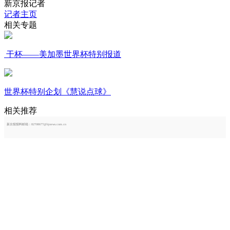
新京报记者
记者主页
相关专题
干杯——美加墨世界杯特别报道
世界杯特别企划《慧说点球》
相关推荐
新京报报料邮箱：82708677@bjnews.com.cn