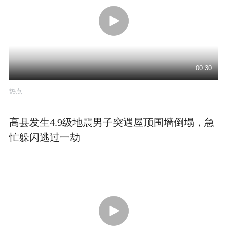
00:30
热点
高县发生4.9级地震男子突遇屋顶围墙倒塌，急
忙躲闪逃过一劫