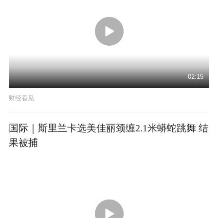
02:15
财经看见
国际｜斯里兰卡选美佳丽颈缠2.1米蟒蛇跳舞 结
果被捕