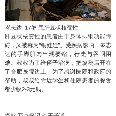
岑志达 17岁 患肝豆状核变性
肝豆状核变性的患者由于身体排铜功能障
碍，又被称为“铜娃娃”。受疾病影响，岑志
达的手脚肌肉出现萎缩，行走与吞咽困
难。叔叔为了给侄子治病，把烧鹅店开在
了合肥医院边上。为了感谢医院和政府的
帮助，叔叔给附近学生和住院患者的餐食
都少收2-3元钱。
摄影 新京报记者 王子诚