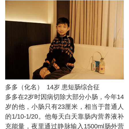
多多（化名） 14岁 患短肠综合征
多多在2岁时因病切除大部分小肠，今年14
岁的他，小肠只有23厘米，相当于普通人
的1/10-1/20。他每天白天靠肠内营养液补
充能量，夜里通过静脉输入1500ml肠外营