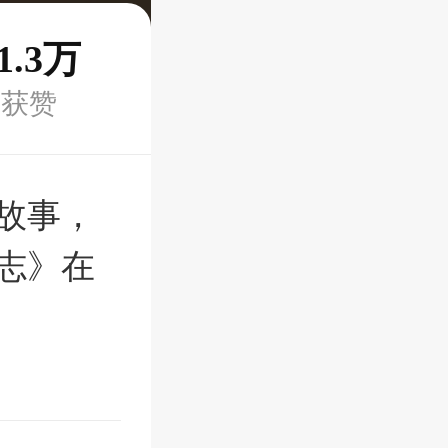
1.3万
获赞
故事，
志》在