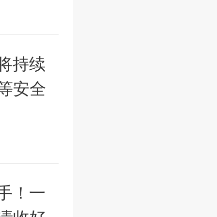
将持续
等安全
手！一