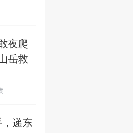
敢夜爬
起山岳救
读
手，递东