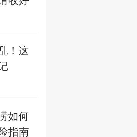
请收好
乱！这
记
涝如何
险指南