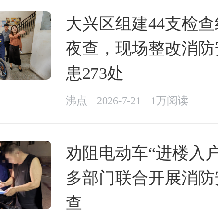
大兴区组建44支检
夜查，现场整改消防
患273处
沸点
2026-7-21
1万阅读
劝阻电动车“进楼入户
多部门联合开展消防
查