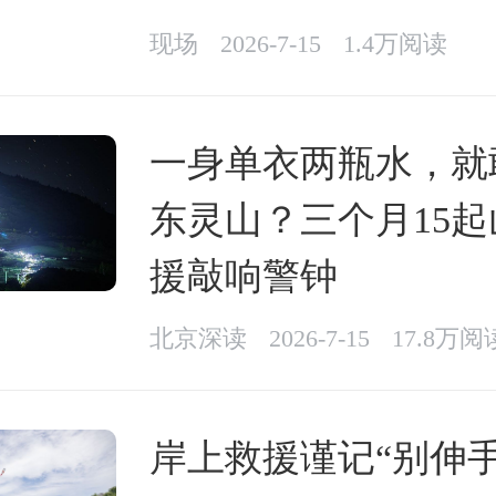
现场
2026-7-15
1.4万阅读
一身单衣两瓶水，就
东灵山？三个月15
援敲响警钟
北京深读
2026-7-15
17.8万阅
岸上救援谨记“别伸