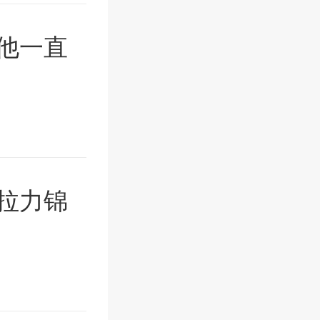
他一直
车拉力锦