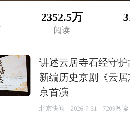
2352.5万
3
章
阅读
讲述云居寺石经守护
新编历史京剧《云居
京首演
北京快闻
2026-7-31
7209阅读