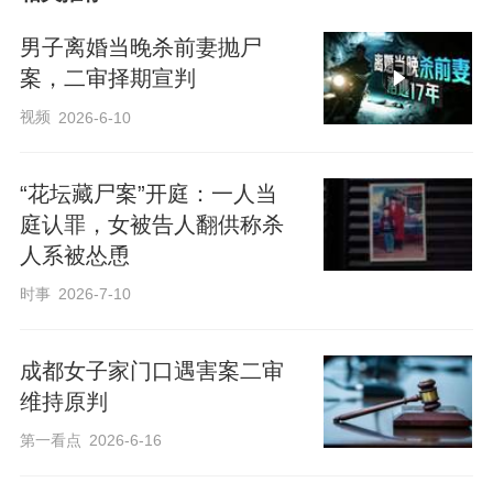
男子离婚当晚杀前妻抛尸
案，二审择期宣判
视频
2026-6-10
“花坛藏尸案”开庭：一人当
庭认罪，女被告人翻供称杀
人系被怂恿
时事
2026-7-10
成都女子家门口遇害案二审
维持原判
第一看点
2026-6-16