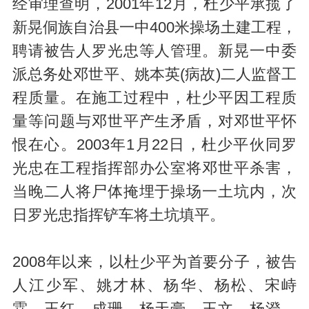
经审理查明，2001年12月，杜少平承揽了
新晃侗族自治县一中400米操场土建工程，
聘请被告人罗光忠等人管理。新晃一中委
派总务处邓世平、姚本英(病故)二人监督工
程质量。在施工过程中，杜少平因工程质
量等问题与邓世平产生矛盾，对邓世平怀
恨在心。2003年1月22日，杜少平伙同罗
光忠在工程指挥部办公室将邓世平杀害，
当晚二人将尸体掩埋于操场一土坑内，次
日罗光忠指挥铲车将土坑填平。
2008年以来，以杜少平为首要分子，被告
人江少军、姚才林、杨华、杨松、宋峙
霖、王红、成珊、杨天豪、王文、杨澄、