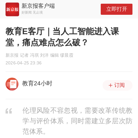
新京报客户端
立即打开
好新闻 无止境
教育E客厅｜当人工智能进入课
堂，痛点难点怎么破？
新京报 记者 冯琪 刘洋 编辑 缪晨霞
2026-04-25 23:36
教育24小时
订阅
伦理风险不容忽视，需要改革传统教
学与评价体系，同时需建立多层次防
范体系。