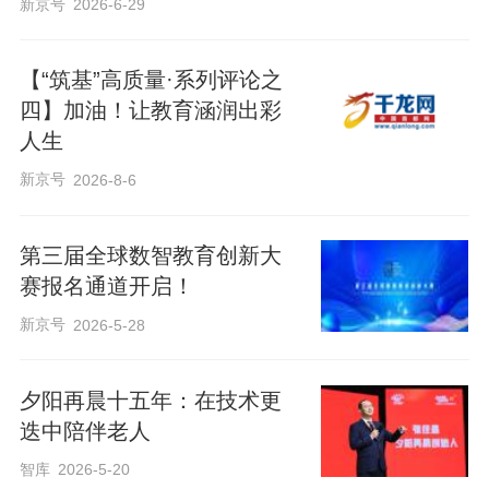
新京号
2026-6-29
【“筑基”高质量·系列评论之
四】加油！让教育涵润出彩
人生
新京号
2026-8-6
第三届全球数智教育创新大
赛报名通道开启！
新京号
2026-5-28
夕阳再晨十五年：在技术更
迭中陪伴老人
智库
2026-5-20