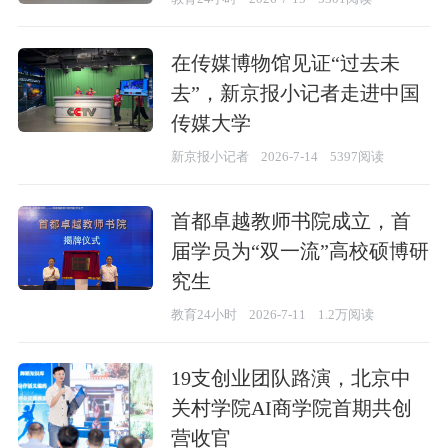
在传媒博物馆见证“过去未
去”，新京报小记者走进中国
传媒大学
新京报小记者
2026-7-14
5397阅读
首都卓越教师书院成立，首
届学员为“双一流”高校硕博研
究生
教育24小时
2026-7-11
1.2万阅读
19支创业团队路演，北京中
关村学院AI商学院首期共创
营收官