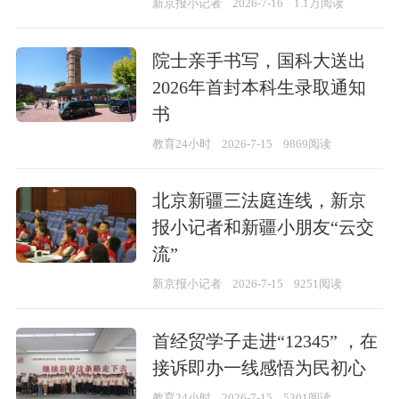
新京报小记者
2026-7-16
1.1万阅读
院士亲手书写，国科大送出
2026年首封本科生录取通知
书
教育24小时
2026-7-15
9869阅读
北京新疆三法庭连线，新京
报小记者和新疆小朋友“云交
流”
新京报小记者
2026-7-15
9251阅读
首经贸学子走进“12345” ，在
接诉即办一线感悟为民初心
教育24小时
2026-7-15
5301阅读