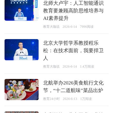
北师大卢宇：人工智能通识
教育要兼顾高阶思维培养与
AI素养提升
教育大咖说
2026-6-14
7996阅读
北京大学哲学系教授程乐
松：在技术面前，我要捍卫
人
教育大咖说
2026-6-14
1.4万阅读
北航举办2026美食航行文化
节，“十二道航味”菜品出炉
教育24小时
2026-6-13
1万阅读