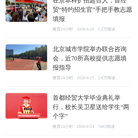
在京本科扩招超百人，首经
贸“特约招生官”手把手教志愿
填报
教育24小时
2026-6-26
1.2万阅读
北京城市学院举办联合咨询
会，近70所高校提供志愿填
报指导
教育24小时
2026-6-25
2.8万阅读
首都经贸大学毕业典礼举
行，校长吴卫星送给学生“两
个字”
教育24小时
2026-6-24
7683阅读