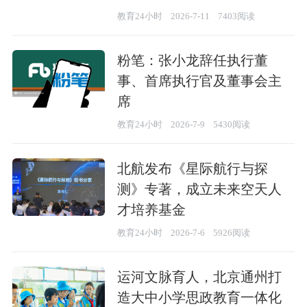
教育24小时
2026-7-11
7403阅读
粉笔：张小龙辞任执行董
事、首席执行官及董事会主
席
教育24小时
2026-7-9
5430阅读
北航发布《星际航行与探
测》专著，成立未来空天人
才培养基金
教育24小时
2026-7-6
5926阅读
运河文脉育人，北京通州打
造大中小学思政教育一体化