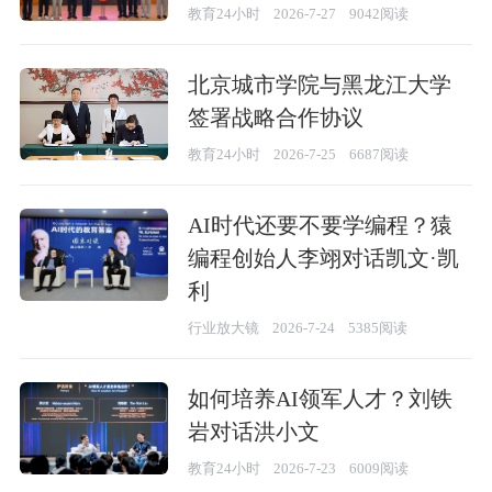
教育24小时
2026-7-27
9042阅读
北京城市学院与黑龙江大学
签署战略合作协议
教育24小时
2026-7-25
6687阅读
AI时代还要不要学编程？猿
编程创始人李翊对话凯文·凯
利
行业放大镜
2026-7-24
5385阅读
如何培养AI领军人才？刘铁
岩对话洪小文
教育24小时
2026-7-23
6009阅读