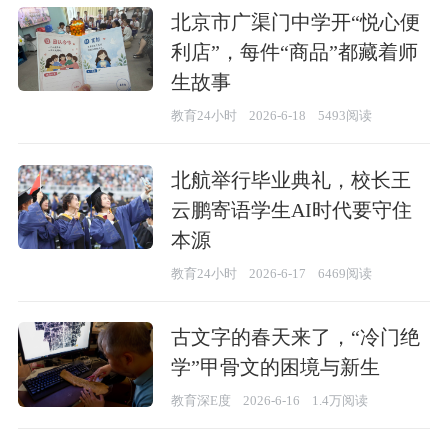
北京市广渠门中学开“悦心便
利店”，每件“商品”都藏着师
生故事
教育24小时
2026-6-18
5493阅读
北航举行毕业典礼，校长王
云鹏寄语学生AI时代要守住
本源
教育24小时
2026-6-17
6469阅读
古文字的春天来了，“冷门绝
学”甲骨文的困境与新生
教育深E度
2026-6-16
1.4万阅读