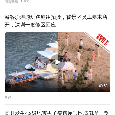
知道视频
119赞
游客沙滩游玩遇剧组拍摄，被景区员工要求离
开，深圳一度假区回应
00:30
热点
高县发生4.9级地震男子突遇屋顶围墙倒塌，急