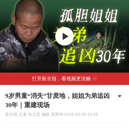
打开新京报，看视频更流畅
9岁男童“消失”甘蔗地，姐姐为弟追凶
30年｜重建现场
新京报 记者 徐文思 编辑 雷秀坤
2026-04-08 22:05