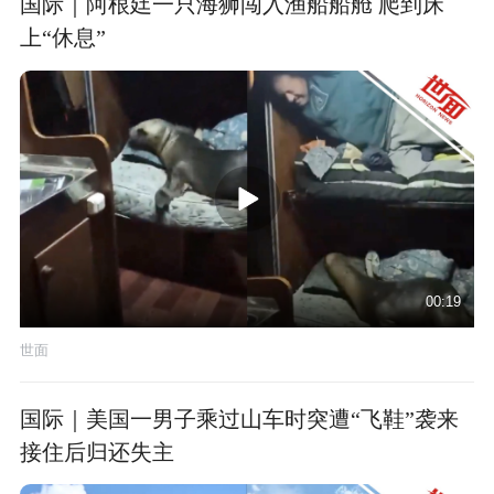
国际｜阿根廷一只海狮闯入渔船船舱 爬到床
上“休息”
00:19
世面
国际｜美国一男子乘过山车时突遭“飞鞋”袭来
接住后归还失主