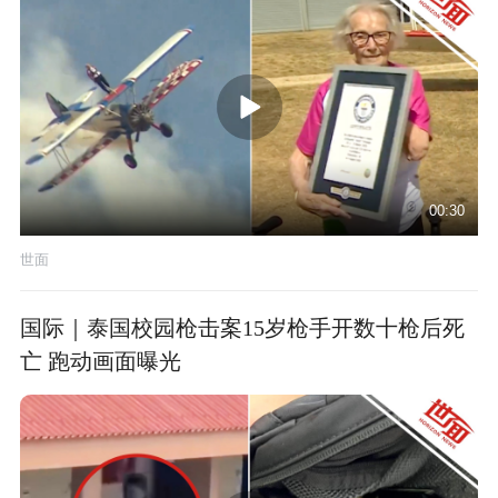
00:30
世面
国际｜泰国校园枪击案15岁枪手开数十枪后死
亡 跑动画面曝光