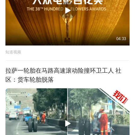
04:33
知道视频
拉萨一轮胎在马路高速滚动险撞环卫工人 社
区：货车轮胎脱落