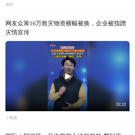
有料
网友众筹16万救灾物资横幅被换，企业被指蹭
灾情宣传
02:22
小视频