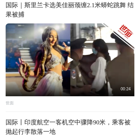
国际｜斯里兰卡选美佳丽颈缠2.1米蟒蛇跳舞 结
果被捕
00:24
世面
国际丨印度航空一客机空中骤降90米，乘客被
抛起行李散落一地