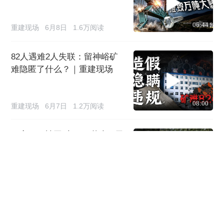
06:44
重建现场
6月8日
1.6万阅读
82人遇难2人失联：留神峪矿
难隐匿了什么？｜重建现场
08:00
重建现场
6月7日
1.2万阅读
一家四口被困“京西百慕大”4天
4夜，近300人进山搜救终脱险
01:49
重建现场
6月5日
2.3万阅读
丈夫打晕妻子抛崖致死案，择