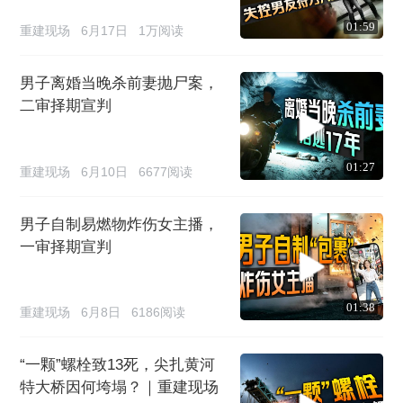
01:59
重建现场
6月17日
1万阅读
男子离婚当晚杀前妻抛尸案，
二审择期宣判
01:27
重建现场
6月10日
6677阅读
男子自制易燃物炸伤女主播，
一审择期宣判
01:38
重建现场
6月8日
6186阅读
“一颗”螺栓致13死，尖扎黄河
特大桥因何垮塌？｜重建现场