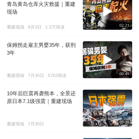
青岛黄岛仓库火灾救援｜重建
现场
02:21
重建现场
8月3日
1.3万阅读
保姆拐走雇主男婴35年，获刑
3年
00:49
重建现场
7月30日
5702阅读
10年后巨震再袭熊本，全景还
原日本7.1级强震｜重建现场
05:30
重建现场
7月30日