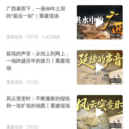
广西暴雨下，一座66年土坝
的“最后一刻”｜重建现场
04:46
重建现场
7月7日
1.4万阅读
延续的声音：从纸上到网上，
一场跨越百年的接力丨重建现
场
01:53
重建现场
7月3日
风云突变时：不断搬家的报纸
和一张扩张的地图丨重建现场
01:23
重建现场
7月3日