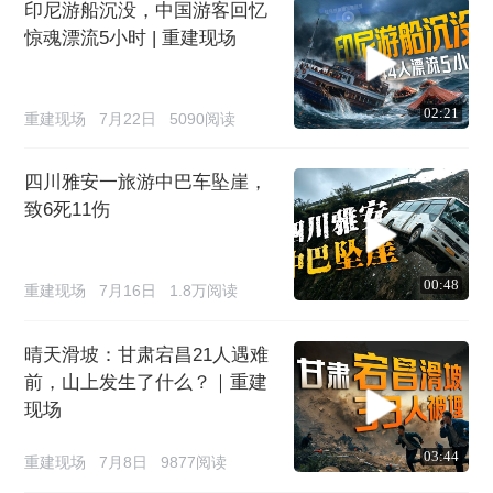
印尼游船沉没，中国游客回忆
惊魂漂流5小时 | 重建现场
02:21
重建现场
7月22日
5090阅读
四川雅安一旅游中巴车坠崖，
致6死11伤
00:48
重建现场
7月16日
1.8万阅读
晴天滑坡：甘肃宕昌21人遇难
前，山上发生了什么？｜重建
现场
03:44
重建现场
7月8日
9877阅读