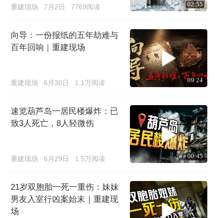
02:55
重建现场
7月2日
7769阅读
向导：一份报纸的五年劫难与
百年回响｜重建现场
09:24
重建现场
6月30日
1.1万阅读
速览葫芦岛一居民楼爆炸：已
致3人死亡，8人轻微伤
00:45
重建现场
6月29日
1.5万阅读
21岁双胞胎一死一重伤：妹妹
男友入室行凶案始末｜重建现
场