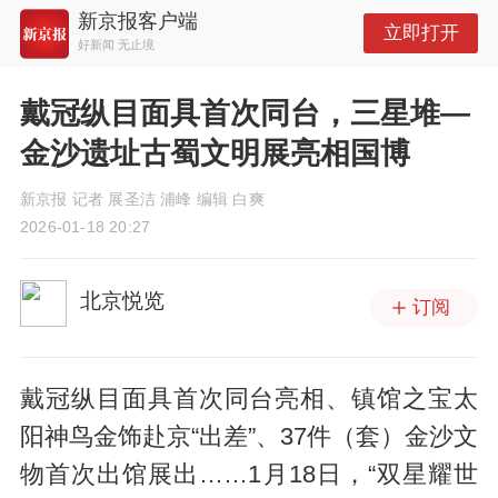
新京报客户端
立即打开
好新闻 无止境
戴冠纵目面具首次同台，三星堆—
金沙遗址古蜀文明展亮相国博
新京报 记者 展圣洁 浦峰 编辑 白爽
2026-01-18 20:27
北京悦览
订阅
戴冠纵目面具首次同台亮相、镇馆之宝太
阳神鸟金饰赴京“出差”、37件（套）金沙文
物首次出馆展出……1月18日，“双星耀世