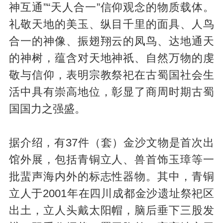
神互通”“天人合一”信仰观念的物质载体。
礼敬天地的美玉、纵目千里的面具、人鸟
合一的神像、振翅翔云的凤鸟、达地通天
的神树，蕴含对天地神祇、自然万物的虔
敬与信仰，表明宗教祭祀在古蜀国社会生
活中具有崇高地位，彰显了商周时期古蜀
国国力之强盛。
据介绍，有37件（套）金沙文物是首次出
馆外展，包括青铜立人、兽首饰玉璋等一
批蜚声海内外的标志性器物。其中，青铜
立人于2001年在四川成都金沙遗址祭祀区
出土，立人头戴太阳帽，脑后垂下三股发