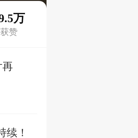
9.5万
获赞
片再
持续！