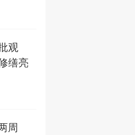
批观
修缮亮
两周