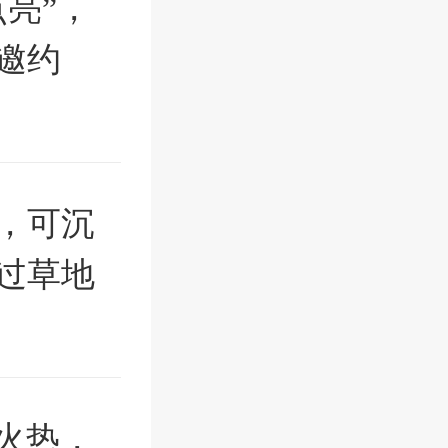
亮”，
邀约
，可沉
过草地
火热，