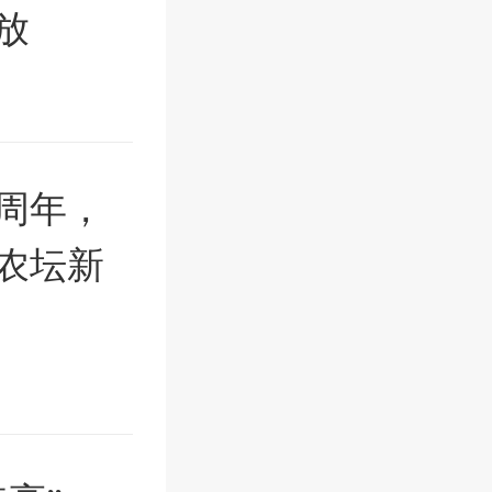
放
周年，
农坛新