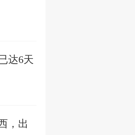
已达6天
西，出