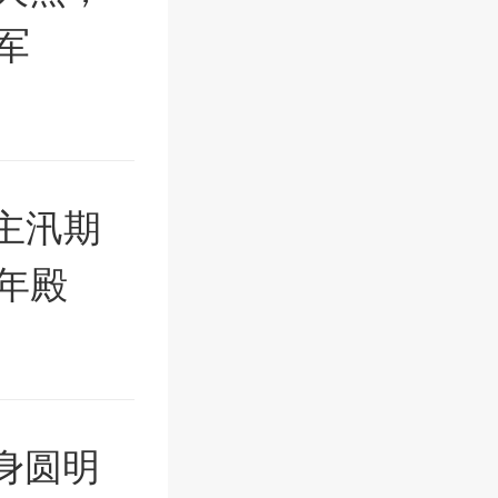
军
主汛期
年殿
身圆明