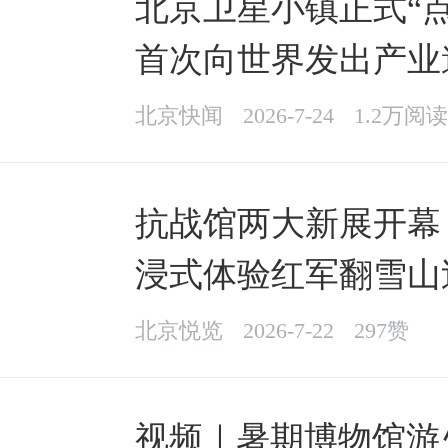
北京卫星小镇正式“点
首次向世界发出产业
北京快闻
2026-7-24
1.2万阅读
抗战馆两大新展开幕
浸式体验红军翻雪山
北京悦览
2026-7-22
297赞
视频｜暑期博物馆游