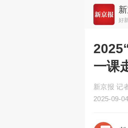
新
好
202
一课
新京报 记
2025-09-04