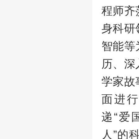
程师齐
身科研
智能等
历、深
学家故
面进
递“爱
人”的