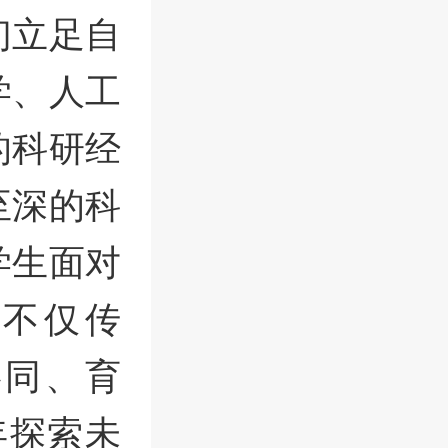
们立足自
学、人工
的科研经
至深的科
学生面对
不仅传
协同、育
年探索未