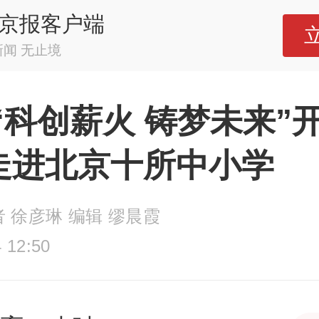
京报客户端
新闻 无止境
5“科创薪火 铸梦未来”
走进北京十所中小学
者 徐彦琳 编辑 缪晨霞
 12:50