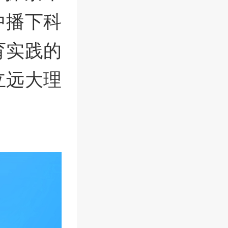
中播下科
育实践的
立远大理