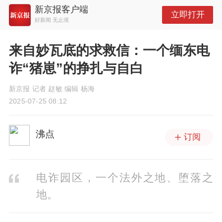
新京报客户端
立即打开
好新闻 无止境
来自妙瓦底的求救信：一个缅东电
诈“猪崽”的挣扎与自白
新京报 记者 赵敏 编辑 杨海
2025-07-25 08:12
沸点
订阅
电诈园区，一个法外之地、堕落之
地。