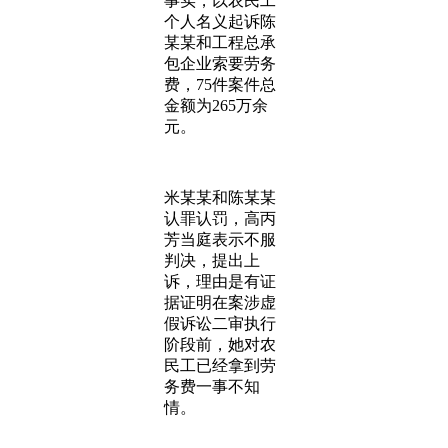
事实，以农民工
个人名义起诉陈
某某和工程总承
包企业索要劳务
费，75件案件总
金额为265万余
元。
米某某和陈某某
认罪认罚，高丙
芳当庭表示不服
判决，提出上
诉，理由是有证
据证明在案涉虚
假诉讼二审执行
阶段前，她对农
民工已经拿到劳
务费一事不知
情。