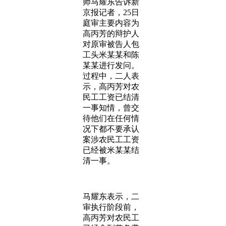
师马耀东告诉新
京报记者，25日
庭审主要内容为
高丙芳的辩护人
对原审被告人包
工头米某某和陈
某某进行发问。
过程中，二人表
示，高丙芳对农
民工工资已结清
一事知情，曾交
待他们在任何情
况下都不要承认
案涉农民工工资
已经被米某某结
清一事。
马耀东表示，二
审执行阶段前，
高丙芳对农民工