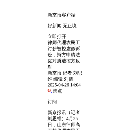
新京报客户端
好新闻 无止境
立即打开
律师代理农民工
讨薪被控虚假诉
讼，辩方申请法
庭对质遭控方反
对
新京报 记者 刘思
维 编辑 刘倩
2025-04-26 14:04
沸点
订阅
新京报讯（记者
刘思维）4月25
日，山东律师高