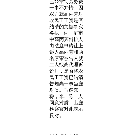
已经拿到劳务费
一事不知情。因
双方就高丙芳对
农民工工资是否
结清的关键事实
各执一词，庭审
中高丙芳辩护人
向法庭申请让上
诉人高丙芳和两
名原审被告人就
二人找高代理诉
讼时，是否将农
民工工资已结清
告知高一事当庭
对质。马耀东
称，米、陈二人
同意对质，出庭
检察官对此表示
反对。