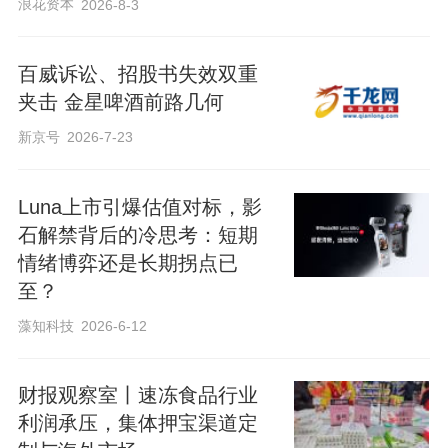
浪花资本
2026-8-3
百威诉讼、招股书失效双重
夹击 金星啤酒前路几何
新京号
2026-7-23
Luna上市引爆估值对标，影
石解禁背后的冷思考：短期
情绪博弈还是长期拐点已
至？
藻知科技
2026-6-12
财报观察室丨速冻食品行业
利润承压，集体押宝渠道定