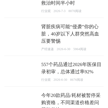
救治时间半小时
行业观
2026-7-3
8870阅读
肾脏疾病可能“侵袭”你的心
脏，40岁以下人群突然高血
压要警惕
产经速递
2026-6-30
5964阅读
557个药品通过2026年医保目
录初审，总体通过率92%
行业观
2026-6-30
8676阅读
今年20款药品/耗材被暂停采
购资格，不同渠道价格差问