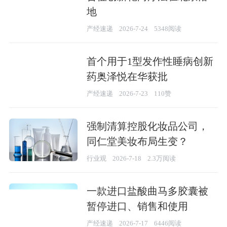
地
产经速递
2026-7-24
5348阅读
首个用于1型发作性睡病创新
药奥泽悦在华获批
产经速递
2026-7-23
110赞
强制清算控股化妆品公司，
同仁堂美妆布局生变？
行业观
2026-7-18
2.3万阅读
一款进口盐酸曲马多胶囊被
暂停进口、销售和使用
产经速递
2026-7-17
6446阅读