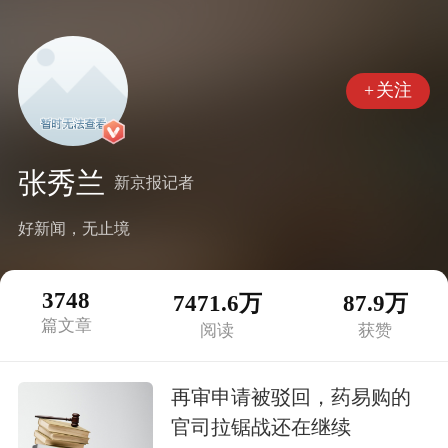
+
关注
张秀兰
新京报记者
好新闻，无止境
3748
7471.6万
87.9万
篇文章
阅读
获赞
再审申请被驳回，药易购的
官司拉锯战还在继续