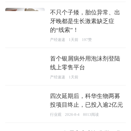
不只个子矮，胎位异常、出
牙晚都是生长激素缺乏症
的“线索”！
产经速递
1天前
197赞
首个银屑病外用泡沫剂登陆
线上零售平台
产经速递
1天前
四次延期后，科华生物两募
投项目终止，已投入逾2亿元
行业观
2026-8-4
8013阅读