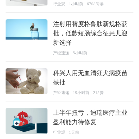
行业观
1小时前
6708阅读
注射用替度格鲁肽新规格获
批，低龄短肠综合征患儿迎
新选择
产经速递
5小时前
科兴人用无血清狂犬病疫苗
获批
产经速递
19小时前
215赞
上半年扭亏，迪瑞医疗主业
盈利能力待修复
行业观
1天前