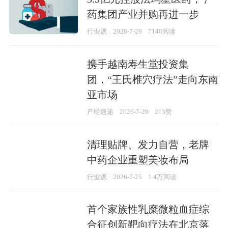
药集团产业并购再进一步
行业观
2026-7-29
7148阅读
携手越南寿生堂投资集
团，“王氏椎穴疗法”走向东南
亚市场
产经速递
2026-7-29
213赞
清理贴牌、发力自营，老牌
中药企业重塑美妆布局
行业观
2026-7-25
1.4万阅读
首个家族性乳糜微粒血症综
合征创新靶向疗法在北京落