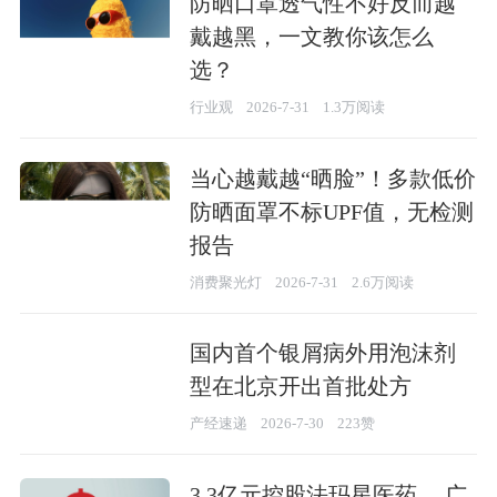
防晒口罩透气性不好反而越
戴越黑，一文教你该怎么
选？
行业观
2026-7-31
1.3万阅读
当心越戴越“晒脸”！多款低价
防晒面罩不标UPF值，无检测
报告
消费聚光灯
2026-7-31
2.6万阅读
国内首个银屑病外用泡沫剂
型在北京开出首批处方
产经速递
2026-7-30
223赞
3.3亿元控股法玛星医药， 广