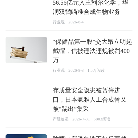
56.56亿元入主利尔化学，华
润双鹤瞄准合成生物业务
行业观
2026-8-4
“保健品第一股”交大昂立明起
戴帽，信披违法违规被罚400
万
行业观
2026-8-3
1.5万阅读
存质量安全隐患被暂停进
口，日本豪雅人工合成骨又
被“踢出”集采
产经速递
2026-7-31
5803阅读