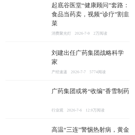
起底谷医堂“健康顾问”套路：
食品当药卖，视频“诊疗”割韭
菜
消费聚光灯
2026-7-9
2万阅读
刘建出任广药集团战略科学
家
产经速递
2026-7-7
5774阅读
广药集团或将“收编”香雪制药
行业观
2026-7-6
12.9万阅读
高温“三连”警惕热射病，黄金