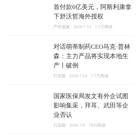
首付款6亿美元，阿斯利康拿
下舒沃哲海外授权
产经速递
2026-7-14
1.1万阅读
对话萌蒂制药CEO马克·普林
森：主力产品将实现本地生
产丨破例
行业观
2026-7-14
1.7万阅读
国家医保局发文有外企试图
影响集采，拜耳、武田等企
业否认
行业观
2026-7-9
7035阅读