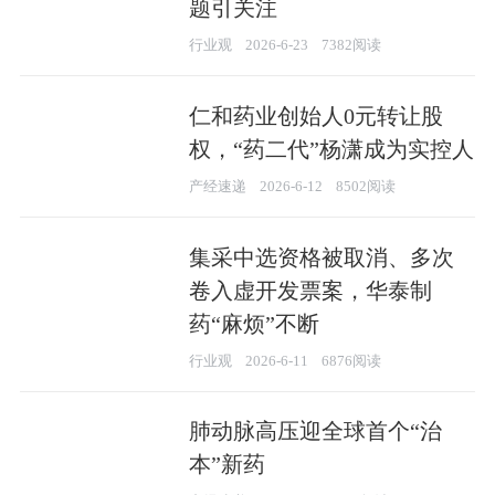
题引关注
行业观
2026-6-23
7382阅读
仁和药业创始人0元转让股
权，“药二代”杨潇成为实控人
产经速递
2026-6-12
8502阅读
集采中选资格被取消、多次
卷入虚开发票案，华泰制
药“麻烦”不断
行业观
2026-6-11
6876阅读
肺动脉高压迎全球首个“治
本”新药