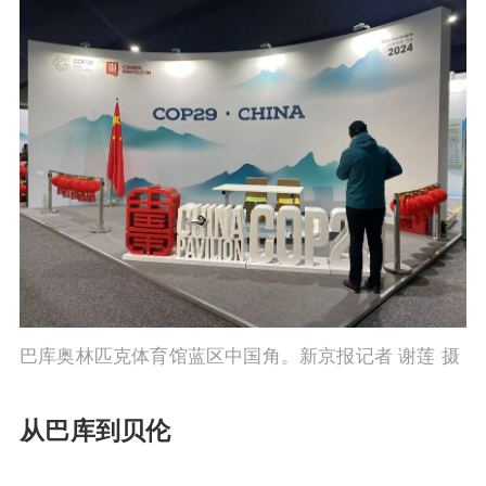
巴库奥林匹克体育馆蓝区中国角。新京报记者 谢莲 摄
从巴库到贝伦