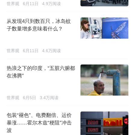
世界观
6月11日
4.9万阅读
从发现4只到数百只，冰岛蚊
子数量增多意味着什么？
世界观
6月11日
4.6万阅读
热浪之下的印度，“五脏六腑都
在沸腾”
世界观
6月5日
3.4万阅读
包装“褪色”、电费翻倍、运价
暴涨……霍尔木兹“梗阻”冲击
波