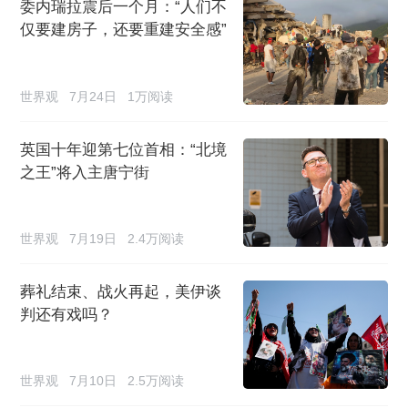
委内瑞拉震后一个月：“人们不
仅要建房子，还要重建安全感”
世界观
7月24日
1万阅读
英国十年迎第七位首相：“北境
之王”将入主唐宁街
世界观
7月19日
2.4万阅读
葬礼结束、战火再起，美伊谈
判还有戏吗？
世界观
7月10日
2.5万阅读