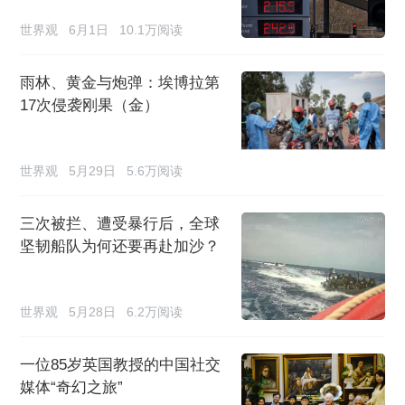
世界观
6月1日
10.1万阅读
雨林、黄金与炮弹：埃博拉第
17次侵袭刚果（金）
世界观
5月29日
5.6万阅读
三次被拦、遭受暴行后，全球
坚韧船队为何还要再赴加沙？
世界观
5月28日
6.2万阅读
一位85岁英国教授的中国社交
媒体“奇幻之旅”