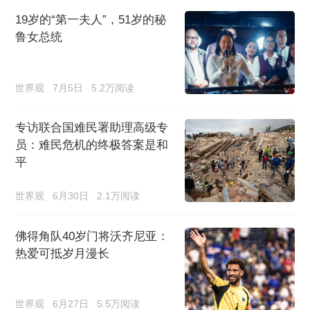
19岁的“第一夫人”，51岁的秘
鲁女总统
世界观
7月5日
5.2万阅读
专访联合国难民署助理高级专
员：难民危机的终极答案是和
平
世界观
6月30日
2.1万阅读
佛得角队40岁门将沃齐尼亚：
热爱可抵岁月漫长
世界观
6月27日
5.5万阅读