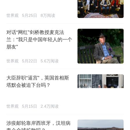
世界观
5月25日
8万阅读
对话“网红”剑桥教授麦克法
兰：“我只是中国年轻人的一个
朋友”
世界观
5月22日
5.6万阅读
大臣辞职“逼宫”，英国首相斯
塔默会被迫下台吗？
世界观
5月15日
2.4万阅读
涉疫邮轮靠岸西班牙，汉坦病