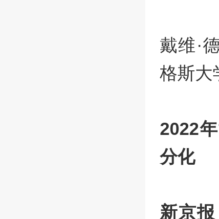
戴维·德
格斯大
202
分化
新京报