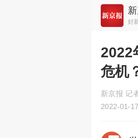
新
好
20
危机
新京报 记者
2022-01-17