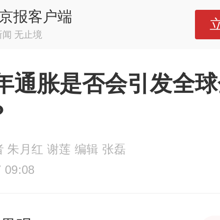
京报客户端
新闻 无止境
22年通胀是否会引发全
？
 朱月红 谢莲 编辑 张磊
 09:08