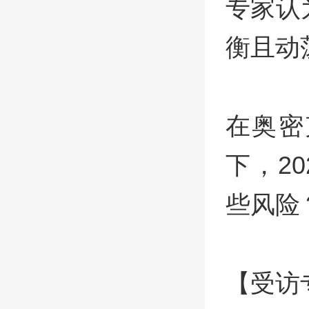
专家认
衡且动
在奥密
下，2
些风险
【受访