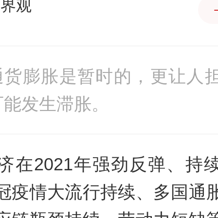
世界观
通货膨胀是暂时的，更让人
可能发生滞胀。
济在2021年强劲反弹、持
冠疫情大流行持续、多国通