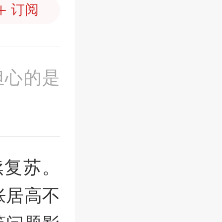
订阅
担心的是
续复苏。
胀居高不