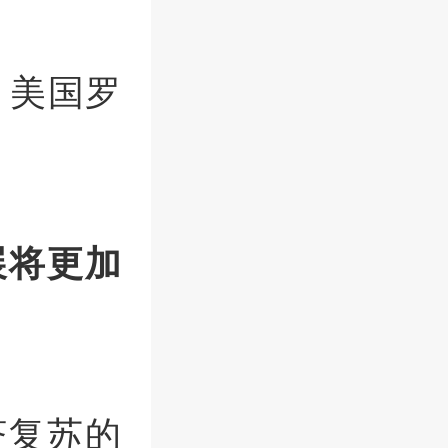
）：美国罗
展将更加
济复苏的