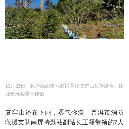
11月21日，政府组织当地村民背物资进山到补给点。图
源镇沅县委宣传部
哀牢山还在下雨，雾气弥漫。普洱市消防
救援支队南屏特勤站副站长王灏带领的7人