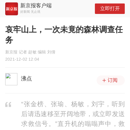
新京报客户端
立即打开
好新闻 无止境
哀牢山上，一次未竟的森林调查任
务
新京报 记者 赵敏 编辑 刘倩
2021-12-02 12:04
沸点
订阅
“张金榜、张瑜、杨敏，刘宇，听到
后请迅速移至开阔地带，或立即发送
求救信号。”直升机的嗡嗡声中，救