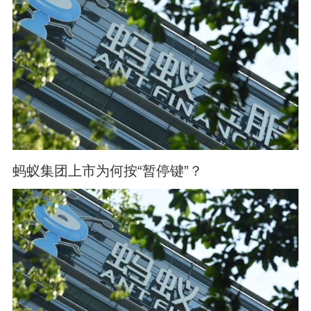
蚂蚁集团上市为何按“暂停键”？