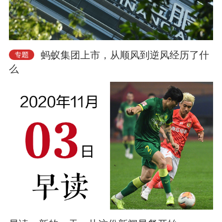
蚂蚁集团上市，从顺风到逆风经历了什
么