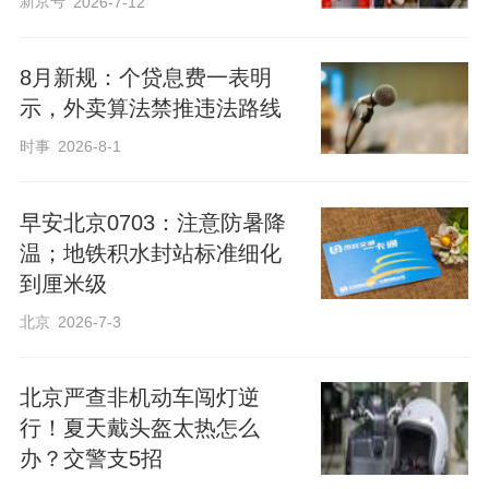
新京号
2026-7-12
8月新规：个贷息费一表明
示，外卖算法禁推违法路线
时事
2026-8-1
早安北京0703：注意防暑降
温；​地铁积水封站标准细化
到厘米级
北京
2026-7-3
北京严查非机动车闯灯逆
行！夏天戴头盔太热怎么
办？交警支5招