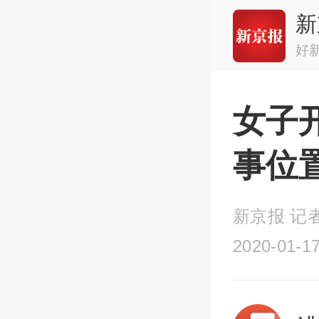
新
好
女子
事位
新京报 记者
2020-01-17