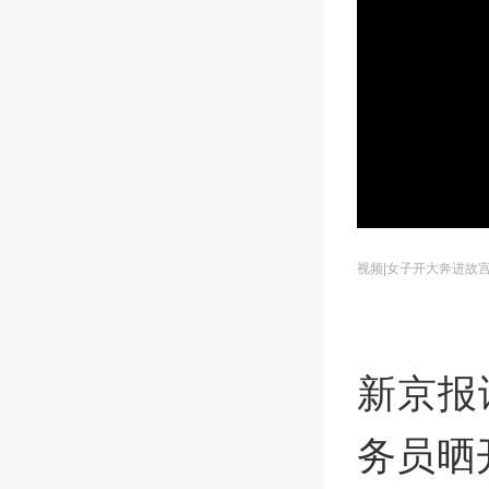
视频|女子开大奔进故
新京报
务员晒