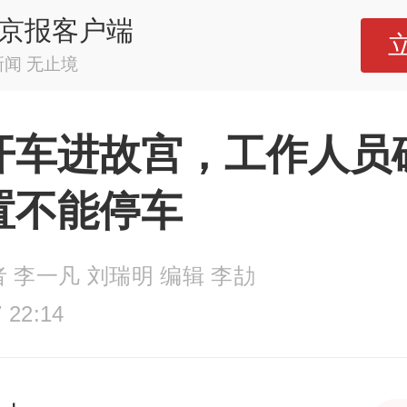
京报客户端
新闻 无止境
开车进故宫，工作人员
置不能停车
 李一凡 刘瑞明 编辑 李劼
 22:14