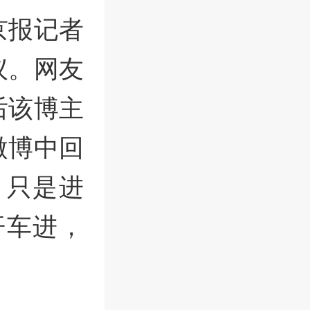
京报记者
议。网友
后该博主
微博中回
，只是进
开车进，