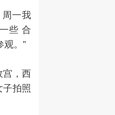
，周一我
一些 合
参观。”
故宫，西
女子拍照