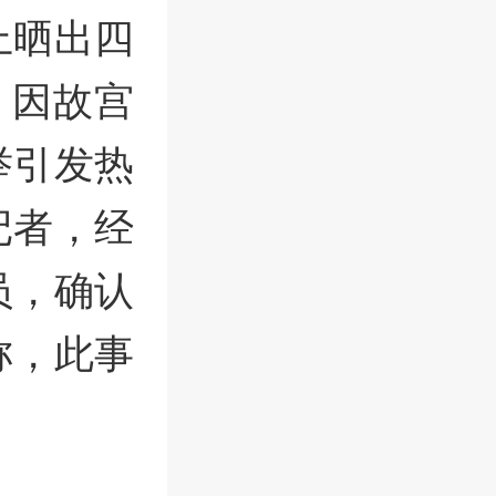
上晒出四
，因故宫
举引发热
记者，经
员，确认
称，此事