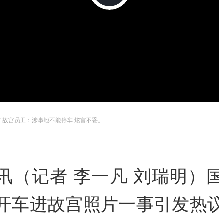
P
宫 故宫员工：涉事地不能停车 炫富不妥。
讯（记者 李一凡 刘瑞明）
开车进故宫照片一事引发热