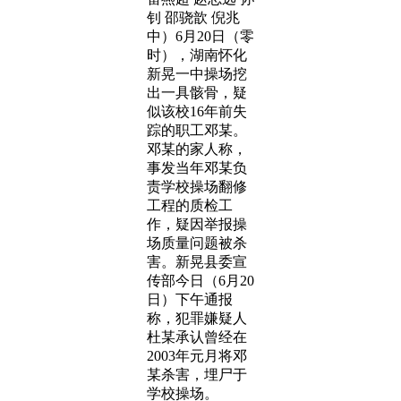
钊 邵骁歆 倪兆
中）6月20日（零
时），湖南怀化
新晃一中操场挖
出一具骸骨，疑
似该校16年前失
踪的职工邓某。
邓某的家人称，
事发当年邓某负
责学校操场翻修
工程的质检工
作，疑因举报操
场质量问题被杀
害。新晃县委宣
传部今日（6月20
日）下午通报
称，犯罪嫌疑人
杜某承认曾经在
2003年元月将邓
某杀害，埋尸于
学校操场。