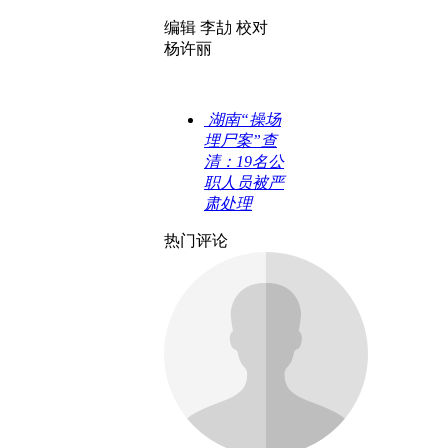
编辑 李劼 校对
杨许丽
湖南“操场
埋尸案”查
清：19名公
职人员被严
肃处理
热门评论