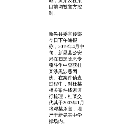
戚，黄某及杜某
目前均被警方控
制。
新晃县委宣传部
今日下午通报
称，2019年4月中
旬，新晃县公安
局在扫黑除恶专
项斗争中查获杜
某涉黑涉恶团
伙。在案件侦查
过程中，对杜某
相关案件线索进
行梳理，杜某交
代其于2003年1月
将邓某杀害，埋
尸于新晃某中学
操场内。