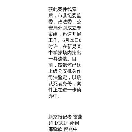
获此案件线索
后，市县纪委监
委、政法委、公
安局分别成立专
案组，迅速开展
工作。6月20日0
时许，在新晃某
中学操场内挖出
一具遗骸。目
前，该遗骸已送
上级公安机关作
司法鉴定，以确
认死者身份，案
件正在进一步侦
办中。
新京报记者 雷燕
超 赵志远 孙钊
邵骁歆 倪兆中