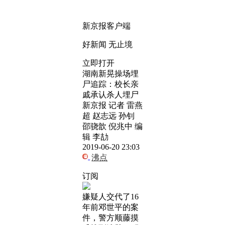
新京报客户端
好新闻 无止境
立即打开
湖南新晃操场埋
尸追踪：校长亲
戚承认杀人埋尸
新京报 记者 雷燕
超 赵志远 孙钊
邵骁歆 倪兆中 编
辑 李劼
2019-06-20 23:03
沸点
订阅
嫌疑人交代了16
年前邓世平的案
件，警方顺藤摸