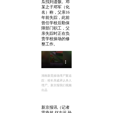
瓜找到遗骸。邓
某之子邓军（化
名）称，父亲16
年前失踪，此前
曾任学校后勤保
障部门职工，父
亲失踪时正在负
责学校操场的修
整工作。
湖南新晃操场埋尸案追
踪：校长亲戚承认杀人
埋尸。新京报我们视频
出品
新京报讯（记者
雷燕超 赵志远 孙