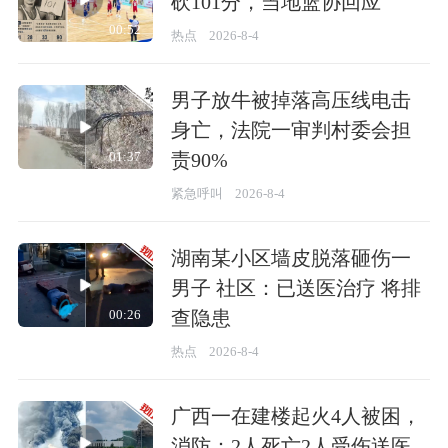
砍101分，当地篮协回应
00:52
热点
2026-8-4
男子放牛被掉落高压线电击
身亡，法院一审判村委会担
责90%
01:37
紧急呼叫
2026-8-4
湖南某小区墙皮脱落砸伤一
男子 社区：已送医治疗 将排
查隐患
00:26
热点
2026-8-4
广西一在建楼起火4人被困，
消防：2人死亡2人受伤送医