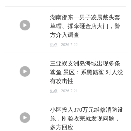
湖南邵东一男子凌晨戴头套
草帽、撑伞砸金店大门，警
方介入调查
00:29
热点
2026-7-22
三亚蜈支洲岛海域出现多条
鲨鱼 景区：系黑鳍鲨 对人没
有攻击性
00:23
热点
2026-7-21
小区投入370万元维修消防设
施，刚验收完就发现问题，
多方回应
02:17