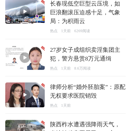
长春现低空巨型云压境，如
巨浪翻滚压迫感十足，气象
局：为积雨云
00:37
热点
1天前
6269阅读
27岁女子成组织卖淫集团主
犯，警方悬赏8万元通缉
00:38
热点
1天前
8.6万阅读
律师分析“婚外胚胎案”：原配
无权要求医院销毁
01:41
热点
1天前
陕西柞水遭遇强降雨天气，