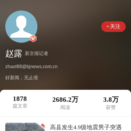
+
关注
赵露
新京报记者
zhaol88@bjnews.com.cn
好新闻，无止境
1878
2686.2万
3.8万
篇文章
阅读
获赞
高县发生4.9级地震男子突遇