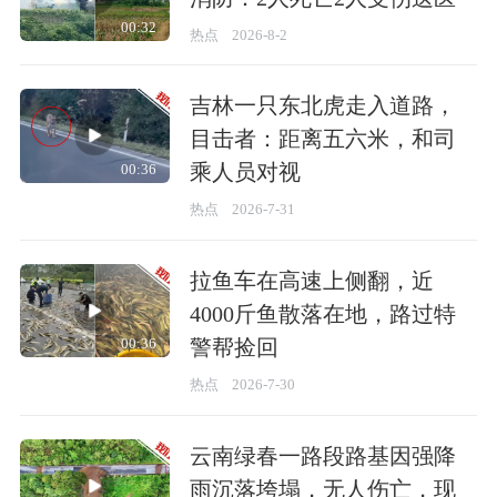
00:32
热点
2026-8-2
吉林一只东北虎走入道路，
目击者：距离五六米，和司
乘人员对视
00:36
热点
2026-7-31
拉鱼车在高速上侧翻，近
4000斤鱼散落在地，路过特
警帮捡回
00:36
热点
2026-7-30
云南绿春一路段路基因强降
雨沉落垮塌，无人伤亡，现