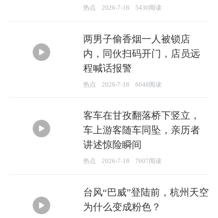
热点
2026-7-18
5430阅读
两男子偷香烟一人被锁店
内，同伙扫码开门，店员远
程喊话报警
00:37
热点
2026-7-18
6048阅读
客车在甘孜翻落桥下竖立，
车上游客随车同坠，亲历者
讲述惊险瞬间
00:29
热点
2026-7-18
7607阅读
台风“巴威”登陆前，杭州天空
为什么变成粉色？