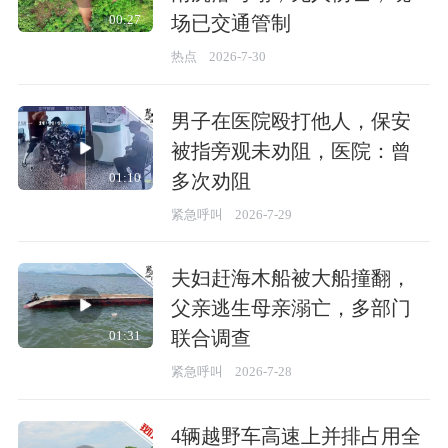
场已交通管制
00:27
热点
2026-7-30
男子在医院殴打他人，保安
被指旁观未劝阻，医院：曾
多次劝阻
01:10
紧急呼叫
2026-7-29
夫妇赶海木船被大船撞翻，
父亲逃生母亲溺亡，多部门
联合调查
01:31
紧急呼叫
2026-7-28
4辆越野车高速上并排占用全