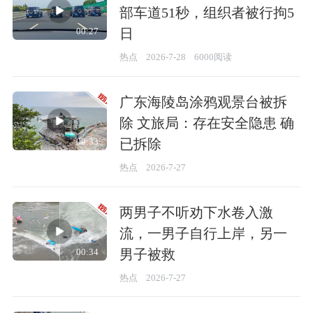
部车道51秒，组织者被行拘5
日
00:27
热点
2026-7-28
6000阅读
广东海陵岛涂鸦观景台被拆
除 文旅局：存在安全隐患 确
已拆除
00:33
热点
2026-7-27
两男子不听劝下水卷入激
流，一男子自行上岸，另一
男子被救
00:34
热点
2026-7-27