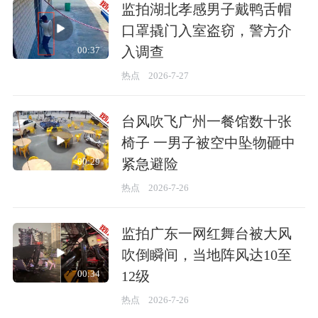
监拍湖北孝感男子戴鸭舌帽
口罩撬门入室盗窃，警方介
入调查
00:37
热点
2026-7-27
台风吹飞广州一餐馆数十张
椅子 一男子被空中坠物砸中
紧急避险
00:29
热点
2026-7-26
监拍广东一网红舞台被大风
吹倒瞬间，当地阵风达10至
12级
00:34
热点
2026-7-26