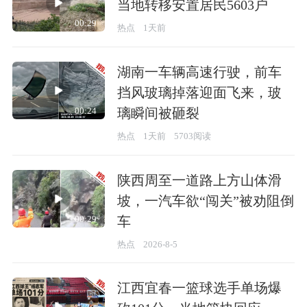
当地转移安置居民5603户
00:29
热点
1天前
湖南一车辆高速行驶，前车
挡风玻璃掉落迎面飞来，玻
璃瞬间被砸裂
00:24
热点
1天前
5703阅读
陕西周至一道路上方山体滑
坡，一汽车欲“闯关”被劝阻倒
车
00:29
热点
2026-8-5
江西宜春一篮球选手单场爆