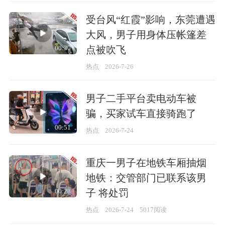
受台风“红霞”影响，东莞遭遇
大风，男子用身体压帐篷差
点被吹飞
00:30
热点
2026-7-26
男子二手平台卖电动车被
骗，买家试车直接骑跑了
00:51
热点
2026-7-24
重庆一男子在地铁车厢抽烟
地铁：交管部门已联系该男
子 将处罚
00:28
热点
2026-7-24
5017阅读