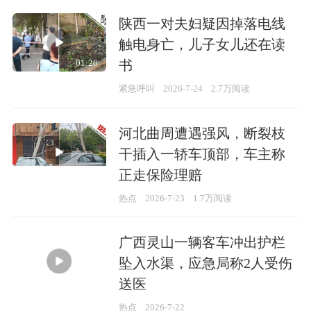
陕西一对夫妇疑因掉落电线
触电身亡，儿子女儿还在读
书
01:26
紧急呼叫
2026-7-24
2.7万阅读
河北曲周遭遇强风，断裂枝
干插入一轿车顶部，车主称
正走保险理赔
00:28
热点
2026-7-23
1.7万阅读
广西灵山一辆客车冲出护栏
坠入水渠，应急局称2人受伤
送医
00:34
热点
2026-7-22