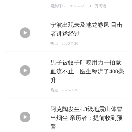
紧急呼叫
2026-7-21
1.3万阅读
宁波出现未及地龙卷风 目击
者讲述经过
00:44
热点
2026-7-20
男子被蚊子叮咬用力一拍竟
血流不止，医生称流了400毫
升
00:50
热点
2026-7-20
阿克陶发生4.3级地震山体冒
出烟尘 亲历者：提前收到预
警
00:40