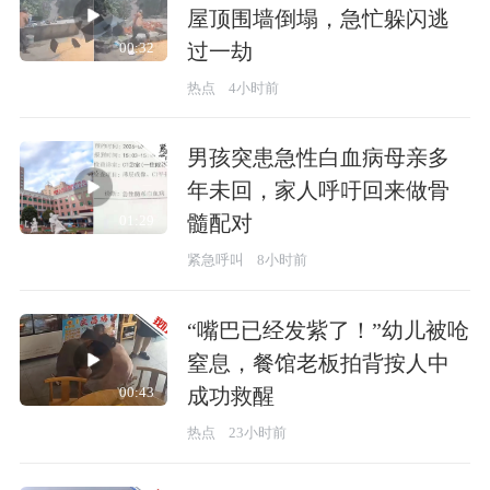
屋顶围墙倒塌，急忙躲闪逃
过一劫
00:32
热点
4小时前
男孩突患急性白血病母亲多
年未回，家人呼吁回来做骨
髓配对
01:29
紧急呼叫
8小时前
“嘴巴已经发紫了！”幼儿被呛
窒息，餐馆老板拍背按人中
成功救醒
00:43
热点
23小时前