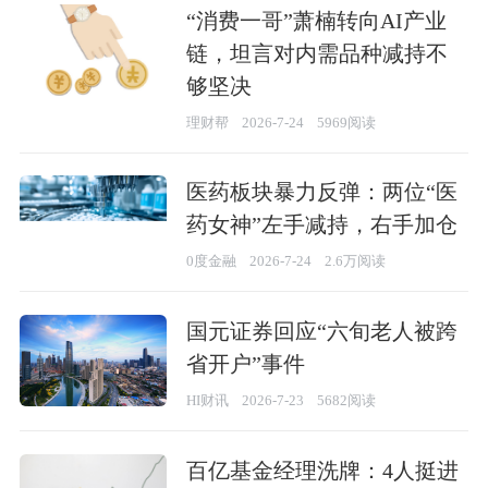
“消费一哥”萧楠转向AI产业
链，坦言对内需品种减持不
够坚决
理财帮
2026-7-24
5969阅读
医药板块暴力反弹：两位“医
药女神”左手减持，右手加仓
0度金融
2026-7-24
2.6万阅读
国元证券回应“六旬老人被跨
省开户”事件
HI财讯
2026-7-23
5682阅读
百亿基金经理洗牌：4人挺进