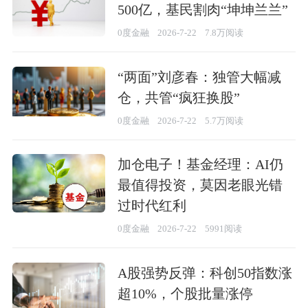
500亿，基民割肉“坤坤兰兰”
0度金融
2026-7-22
7.8万阅读
“两面”刘彦春：独管大幅减
仓，共管“疯狂换股”
0度金融
2026-7-22
5.7万阅读
加仓电子！基金经理：AI仍
最值得投资，莫因老眼光错
过时代红利
0度金融
2026-7-22
5991阅读
A股强势反弹：科创50指数涨
超10%，个股批量涨停