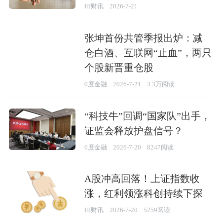
HI财讯
2026-7-21
张坤首份共管季报出炉：减
仓白酒、互联网“止血”，两只
个股新晋重仓股
0度金融
2026-7-21
3.3万阅读
“科技牛”回调“国家队”出手，
证监会释放护盘信号？
0度金融
2026-7-20
8247阅读
A股冲高回落！上证指数收
涨，红利领涨科创持续下探
HI财讯
2026-7-20
5259阅读