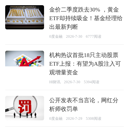
金价二季度跌去30% ，黄金
ETF却持续吸金！基金经理给
出最新判断
0度金融
2026-7-30
6777阅读
机构热议首批18只主动股票
ETF上报：有望为A股注入可
观增量资金
HI财讯
2026-7-30
5394阅读
公开发表不当言论，网红分
析师收罚单
0度金融
2026-7-29
5308阅读