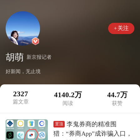
+
关注
胡萌
新京报记者
好新闻，无止境
2327
4140.2万
44.7万
篇文章
阅读
获赞
李鬼券商的精准围
置顶
猎：“券商App”成诈骗入口，