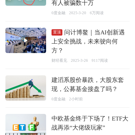
有人被骗数十万
0度金融
2025-3-20
6万阅读
问计博鳌｜当AI创新遇
置顶
上安全挑战，未来驶向何
方？
02:21
财经看见
2025-3-26
9117阅读
建滔系股价暴跌，大股东套
现，公募基金接盘了吗？
0度金融
2小时前
中欧基金终于下场了！ETF大
战再添“大佬级玩家”