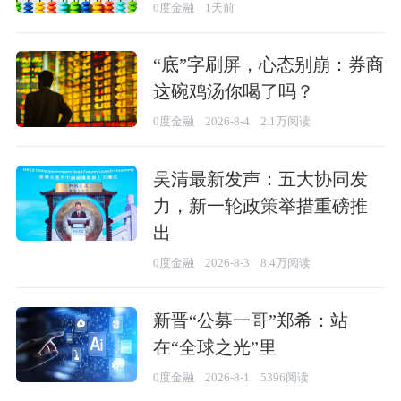
0度金融
1天前
“底”字刷屏，心态别崩：券商
这碗鸡汤你喝了吗？
0度金融
2026-8-4
2.1万阅读
吴清最新发声：五大协同发
力，新一轮政策举措重磅推
出
0度金融
2026-8-3
8.4万阅读
新晋“公募一哥”郑希：站
在“全球之光”里
0度金融
2026-8-1
5396阅读