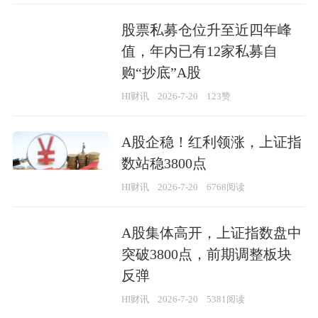
股票私募仓位升至近四年峰
值，年内已有12家私募自
购“抄底”A股
HI财讯
2026-7-20
123赞
A股企稳！红利领涨，上证指
数站稳3800点
HI财讯
2026-7-20
6768阅读
A股集体高开，上证指数盘中
突破3800点，前期调整板块
反弹
HI财讯
2026-7-20
5381阅读