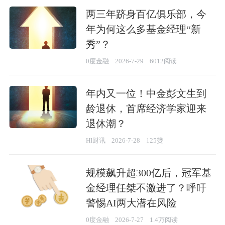
两三年跻身百亿俱乐部，今
年为何这么多基金经理“新
秀”？
0度金融
2026-7-29
6012阅读
年内又一位！中金彭文生到
龄退休，首席经济学家迎来
退休潮？
HI财讯
2026-7-28
125赞
规模飙升超300亿后，冠军基
金经理任桀不激进了？呼吁
警惕AI两大潜在风险
0度金融
2026-7-27
1.4万阅读