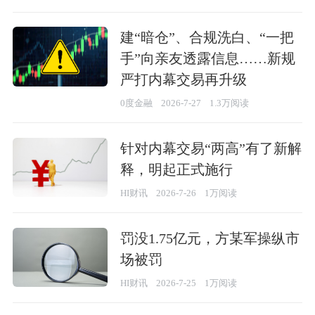
建“暗仓”、合规洗白、“一把
手”向亲友透露信息……新规
严打内幕交易再升级
0度金融
2026-7-27
1.3万阅读
针对内幕交易“两高”有了新解
释，明起正式施行
HI财讯
2026-7-26
1万阅读
罚没1.75亿元，方某军操纵市
场被罚
HI财讯
2026-7-25
1万阅读