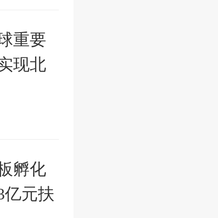
球重要
实现北
板孵化
3亿元扶