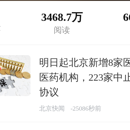
3468.7万
6
章
阅读
明日起北京新增8家
医药机构，223家中
协议
北京快闻
-25086秒前