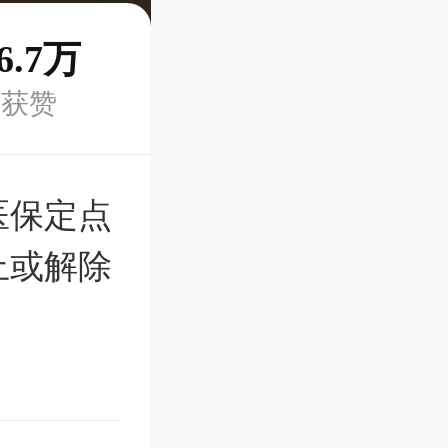
6.7万
获赞
医保定点
止或解除