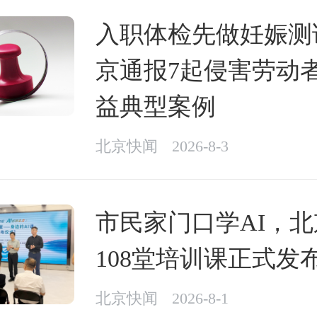
入职体检先做妊娠测
京通报7起侵害劳动
益典型案例
北京快闻
2026-8-3
市民家门口学AI，
108堂培训课正式发
北京快闻
2026-8-1