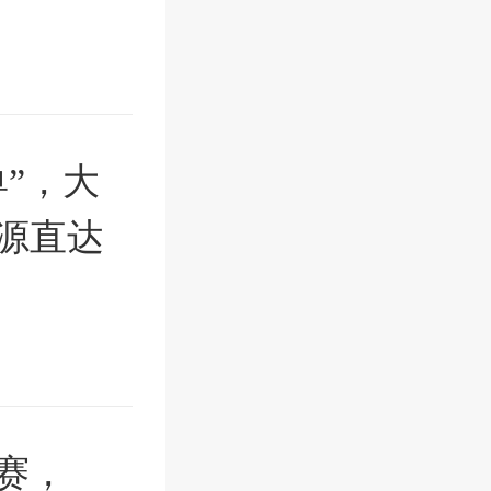
”，大
源直达
赛，