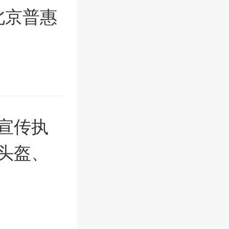
度北京普惠
宣传执
头盔、