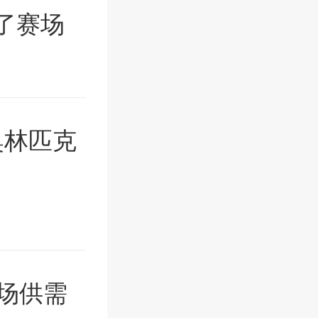
了赛场
奥林匹克
场供需