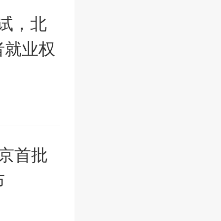
试，北
者就业权
北京首批
布