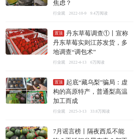
焦虑？
行业观
2022-10-9
9.4万阅读
丹东草莓调查①丨宣称
置顶
丹东草莓实则江苏发货，多
地调查“调包术”
行业观
2022-4-13
6万阅读
起底“藏乌梨”骗局：虚
置顶
构的高原特产，普通梨高温
加工而成
行业观
2025-3-13
33.8万阅读
7月谣言榜丨隔夜西瓜不能