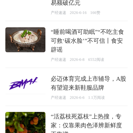
易额破亿元
产经速递
2026-6-16
166赞
“睡前喝酒可助眠”“不吃主食
可救‘碳水脸’”不可信丨食安
辟谣
产经速递
2026-6-8
6552阅读
必迈体育完成上市辅导，A股
有望迎来新鞋服品牌
产经速递
2026-6-6
1.1万阅读
“活荔枝死荔枝”上热搜，专
家：仅靠果肉色泽辨新鲜度