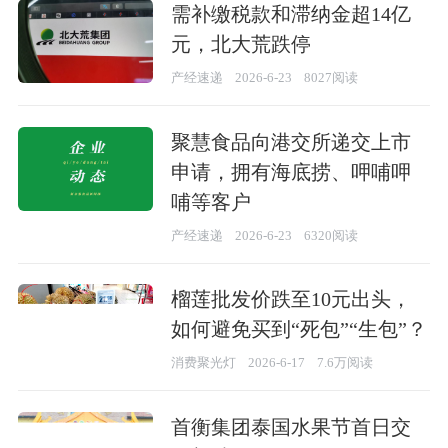
需补缴税款和滞纳金超14亿
元，北大荒跌停
产经速递
2026-6-23
8027阅读
聚慧食品向港交所递交上市
申请，拥有海底捞、呷哺呷
哺等客户
产经速递
2026-6-23
6320阅读
榴莲批发价跌至10元出头，
如何避免买到“死包”“生包”？
消费聚光灯
2026-6-17
7.6万阅读
首衡集团泰国水果节首日交