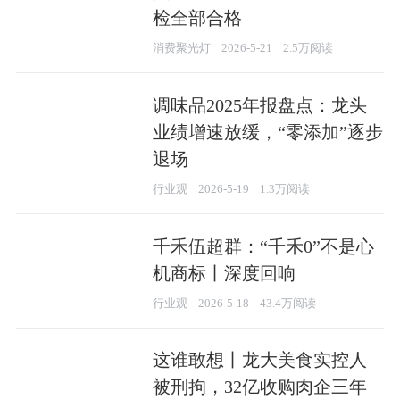
检全部合格
消费聚光灯
2026-5-21
2.5万阅读
调味品2025年报盘点：龙头
业绩增速放缓，“零添加”逐步
退场
行业观
2026-5-19
1.3万阅读
千禾伍超群：“千禾0”不是心
机商标丨深度回响
行业观
2026-5-18
43.4万阅读
这谁敢想丨龙大美食实控人
被刑拘，32亿收购肉企三年