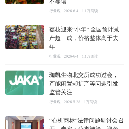
不靠谱
行业观
2026-6-4
1.1万阅读
荔枝迎来“小年” 全国预计减
产超三成，价格整体高于去
年
行业观
2026-6-4
1.1万阅读
珈凯生物北交所成功过会，
产能闲置却扩产等问题引发
监管关注
行业观
2026-5-28
1万阅读
“心机商标”法律问题研讨会召
开，专家：分类施策，避免