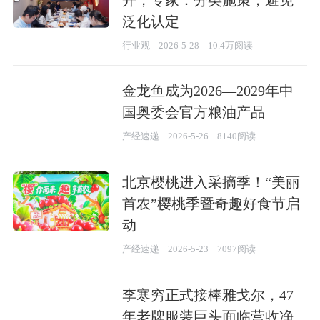
泛化认定
行业观
2026-5-28
10.4万阅读
金龙鱼成为2026—2029年中
国奥委会官方粮油产品
产经速递
2026-5-26
8140阅读
北京樱桃进入采摘季！“美丽
首农”樱桃季暨奇趣好食节启
动
产经速递
2026-5-23
7097阅读
李寒穷正式接棒雅戈尔，47
年老牌服装巨头面临营收净