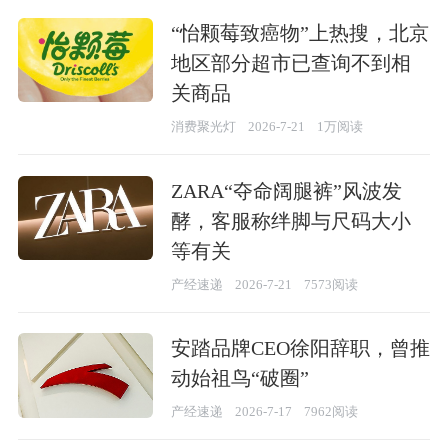
“怡颗莓致癌物”上热搜，北京
地区部分超市已查询不到相
关商品
消费聚光灯
2026-7-21
1万阅读
ZARA“夺命阔腿裤”风波发
酵，客服称绊脚与尺码大小
等有关
产经速递
2026-7-21
7573阅读
安踏品牌CEO徐阳辞职，曾推
动始祖鸟“破圈”
产经速递
2026-7-17
7962阅读