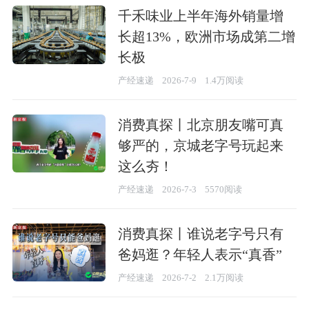
千禾味业上半年海外销量增
长超13%，欧洲市场成第二增
长极
产经速递
2026-7-9
1.4万阅读
消费真探丨北京朋友嘴可真
够严的，京城老字号玩起来
这么夯！
产经速递
2026-7-3
5570阅读
消费真探丨谁说老字号只有
爸妈逛？年轻人表示“真香”
产经速递
2026-7-2
2.1万阅读