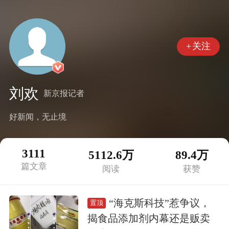
+
关注
刘欢
新京报记者
好新闻，无止境
3111
5112.6万
89.4万
篇文章
阅读
获赞
“海克斯科技”惹争议，
置顶
揭食品添加剂内幕还是贩卖