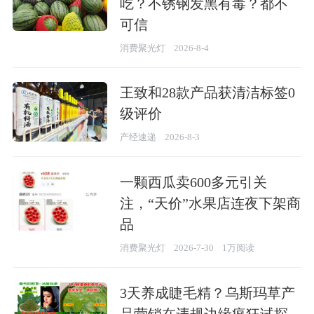
吃？不锈钢发黑有毒？都不
可信
消费聚光灯
2026-8-4
王致和28款产品获清洁标签0
级评价
产经速递
2026-8-3
一颗西瓜卖600多元引关
注，“天价”水果店连夜下架商
品
消费聚光灯
2026-7-30
1万阅读
3天养成睫毛精？乌斯玛草产
品营销在违规边缘疯狂试探