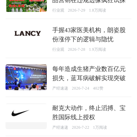
行业观
2026-7-29
1.8万阅读
手握43家医美机构，朗姿股
份涨停下的逻辑与隐忧
行业观
2026-7-28
1.9万阅读
每年造成生猪产业数百亿元
损失，蓝耳病破解实现突破
产经速递
2026-7-24
402赞
耐克大动作，终止滔搏、宝
胜国际线上授权
产经速递
2026-7-22
1万阅读