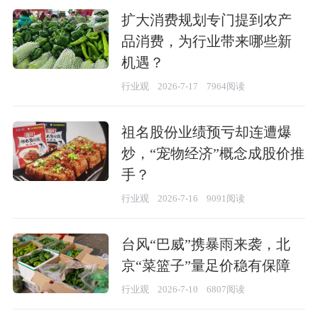
扩大消费规划专门提到农产
品消费，为行业带来哪些新
机遇？
行业观
2026-7-17
7964阅读
祖名股份业绩预亏却连遭爆
炒，“宠物经济”概念成股价推
手？
行业观
2026-7-16
9091阅读
台风“巴威”携暴雨来袭，北
京“菜篮子”量足价稳有保障
行业观
2026-7-10
6807阅读