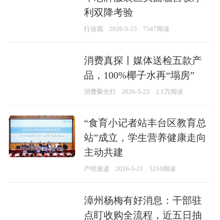
利双降考验
行业观
2026-5-23
7547阅读
消费真探丨媒体送检五款产
品，100%椰子水再“塌房”
消费聚光灯
2026-5-22
2.1万阅读
“食育小记者站丰台区教育总
站”成立，学生营养健康走向
主动共建
产经速递
2026-5-21
5210阅读
漳州杨梅有好消息：干部驻
点盯收购全流程，近五日抽