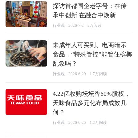
探访首都国企老字号：在传
承中创新 在融合中焕新
行业观
2026-7-2
2万阅读
未成年人可买到、电商暗示
食品，“特殊管控”能管住槟榔
乱象吗？
行业观
2026-6-29
1.7万阅读
4.22亿收购坛坛香60%股权，
天味食品多元化布局成效几
何？
行业观
2026-6-25
1.2万阅读