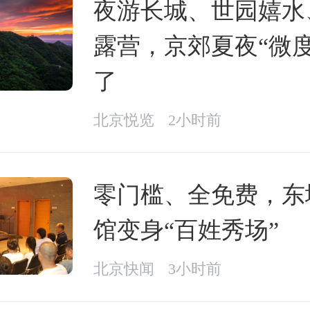
夜游长城、世园嬉水
露营，京郊夏夜“微度
了
北京悦览
2小时前
零门槛、全免费，东
馆变身“百姓秀场”
北京快闻
3小时前