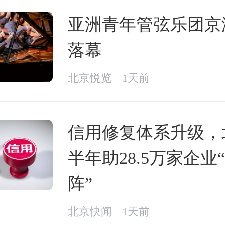
亚洲青年管弦乐团京
落幕
北京悦览
1天前
信用修复体系升级，
半年助28.5万家企业
阵”
北京快闻
1天前