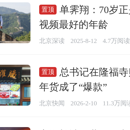
单霁翔：70岁
置顶
视频最好的年龄
北京深读
2025-8-12
4.7万阅读
总书记在隆福寺
置顶
年货成了“爆款”
北京快闻
2026-2-10
11.3万阅