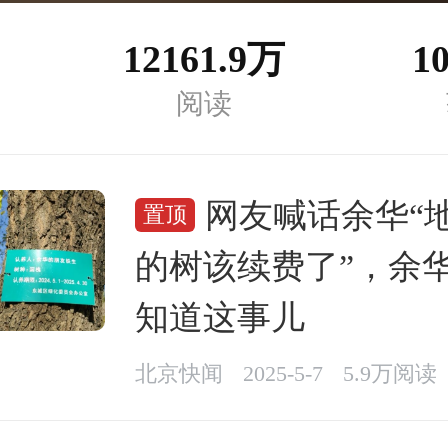
12161.9万
1
阅读
网友喊话余华“
置顶
的树该续费了”，余
知道这事儿
北京快闻
2025-5-7
5.9万阅读