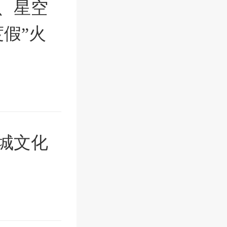
、星空
假”火
城文化