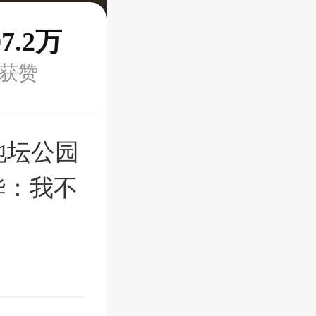
07.2万
获赞
地坛公园
华：我不