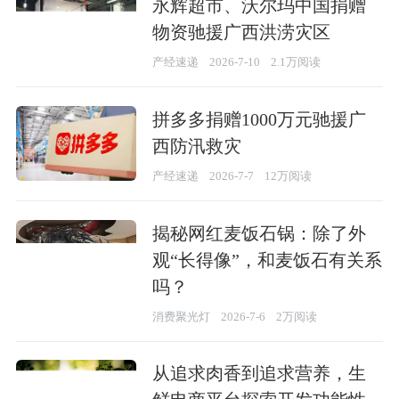
永辉超市、沃尔玛中国捐赠
物资驰援广西洪涝灾区
产经速递
2026-7-10
2.1万阅读
拼多多捐赠1000万元驰援广
西防汛救灾
产经速递
2026-7-7
12万阅读
揭秘网红麦饭石锅：除了外
观“长得像”，和麦饭石有关系
吗？
消费聚光灯
2026-7-6
2万阅读
从追求肉香到追求营养，生