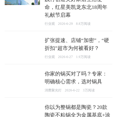
命，红星美凯龙东北18周年
礼献节启幕
行业观
2026-6-29
8.8万阅读
扩张提速、店铺“加密”，“硬
折扣”超市为何被看好？
行业观
2026-6-27
1.9万阅读
你家的锅买对了吗？专家：
明确核心需求，选对锅具
消费聚光灯
2026-6-22
3万阅读
你以为整锅都是陶瓷？20款
陶瓷不粘锅全为金属基底+涂