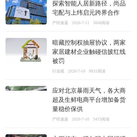
探索智能人居新路径，尚品
宅配与上纬启元跨界合作
产经速递
2026-7-11
5868阅读
暗藏控制权抽屉协议，两家
家居建材企业触碰信披红线
被罚
行业观
2026-7-10
9931阅读
应对北京暴雨天气，各大商
超及生鲜电商平台增加备货
量稳价保供
产经速递
2026-7-10
5455阅读