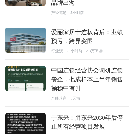
品牌出海
产经速递
5小时前
爱丽家居十连板背后：业绩
预亏，跨界突围
行业观
23小时前
2.3万阅读
中国连锁经营协会调研连锁
餐企，七成样本上半年销售
额稳中有升
产经速递
1天前
于东来：胖东来2030年后停
止所有经营项目发展