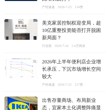
产经速递
2026-7-25
134赞
美克家居​控制权迎变局，超
10亿重整投资能否打开脱困
新局面？
行业观
2026-7-24
1.4万阅读
2026年上半年便利店企业增
长承压，下沉市场增长空间
较大
产经速递
2026-7-22
127赞
出售存量商场、布局新业
态，宜家本土化调整阵痛显