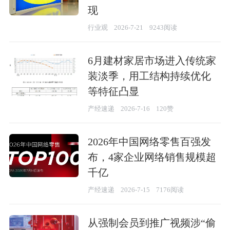
现
行业观
2026-7-21
9243阅读
6月建材家居市场进入传统家
装淡季，用工结构持续优化
等特征凸显
产经速递
2026-7-16
120赞
2026年中国网络零售百强发
布，4家企业网络销售规模超
千亿
产经速递
2026-7-15
7176阅读
从强制会员到推广视频涉“偷