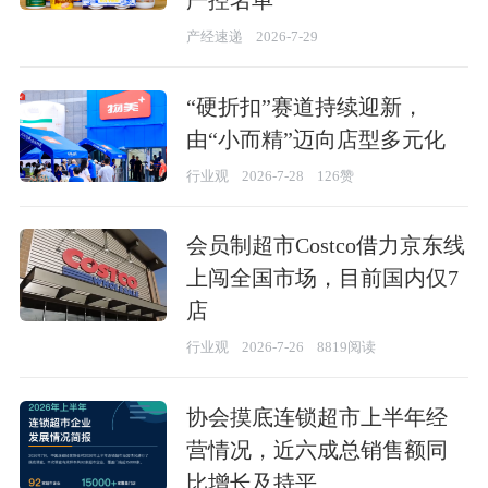
产经速递
2026-7-29
“硬折扣”赛道持续迎新，
由“小而精”迈向店型多元化
行业观
2026-7-28
126赞
会员制超市Costco借力京东线
上闯全国市场，目前国内仅7
店
行业观
2026-7-26
8819阅读
协会摸底连锁超市上半年经
营情况，近六成总销售额同
比增长及持平