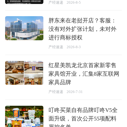
产经速递
2026-8-5
胖东来在老挝开店？客服：
没有对外扩张计划，未对外
进行商标授权
产经速递
2026-8-3
红星美凯龙北京首家新零售
家具馆开业，汇集8家互联网
家具品牌
产经速递
2026-7-31
叮咚买菜自有品牌叮咚V5全
面升级，首次公开55项配料
严控名单