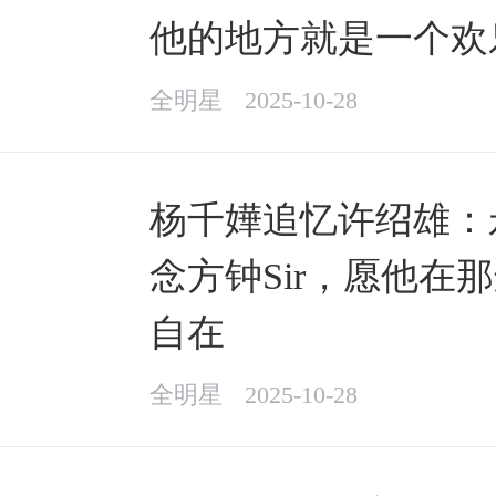
他的地方就是一个欢
全明星
2025-10-28
杨千嬅追忆许绍雄：
念方钟Sir，愿他在
自在
全明星
2025-10-28