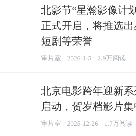
北影节“星瀚影像计划
正式开启，将推选出
短剧等荣誉
审片室
2026-1-5
2.9万阅读
北京电影跨年迎新系
启动，贺岁档影片集
审片室
2025-12-26
1.7万阅读