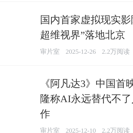
国内首家虚拟现实影院
超维视界”落地北京
审片室
2025-12-26
2.2万阅读
《阿凡达3》中国首
隆称AI永远替代不
作
审片室
2025-12-10
2.2万阅读