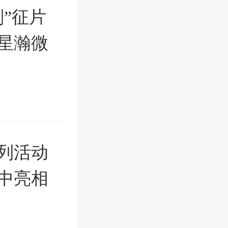
”征片
星瀚微
列活动
中亮相