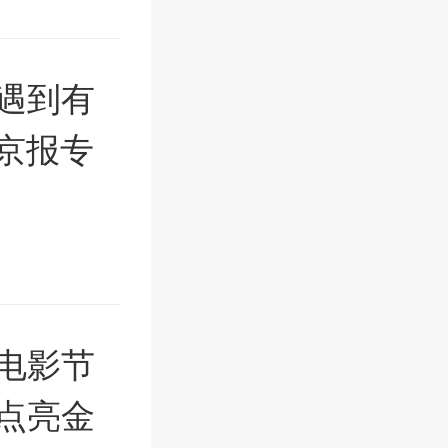
遇到有
京报专
花电影节
点亮金