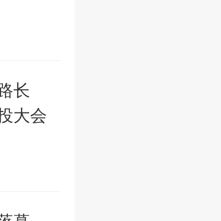
路长
投大会