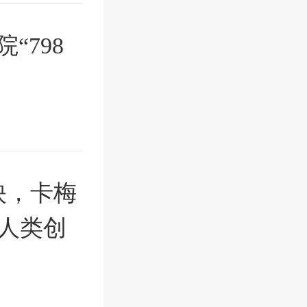
“798
映，卡梅
了人类创