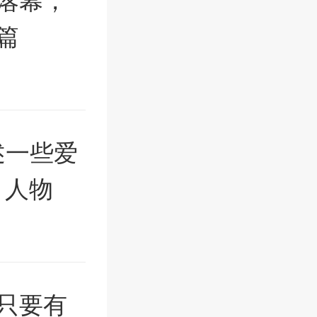
落幕，
篇
述一些爱
｜人物
只要有