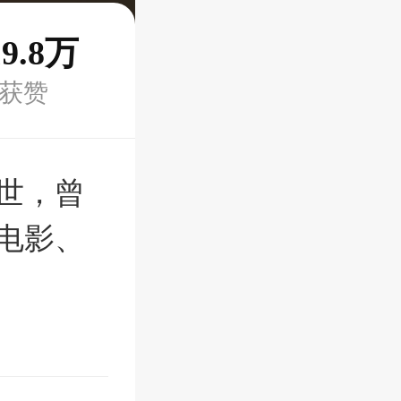
19.8万
获赞
世，曾
电影、