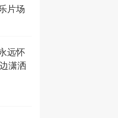
乐片场
永远怀
那边潇洒