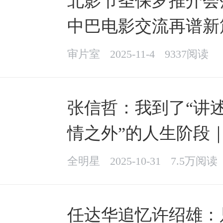
北影节圣保罗推介会
中巴电影交流再谱新
审片室
2025-11-4
9337阅读
张信哲：我到了“讲
情之外”的人生阶段
全明星
2025-10-31
7.5万阅读
任达华追忆许绍雄：