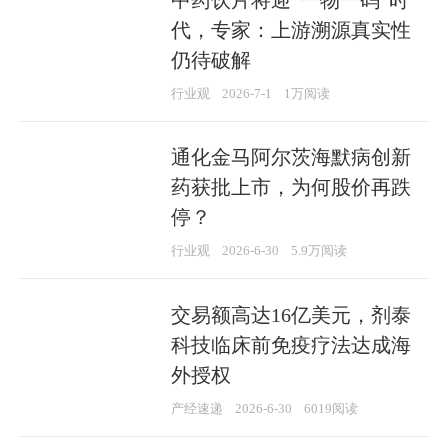
代，专家：上游溯源真实性
仍待破解
行业观
2026-7-1
1万阅读
通化金马阿尔茨海默病创新
药获批上市，为何股价再跌
停？
行业观
2026-6-30
5.9万阅读
交易额高达16亿美元，剂泰
科技临床前免疫疗法达成海
外授权
产经速递
2026-6-30
6019阅读