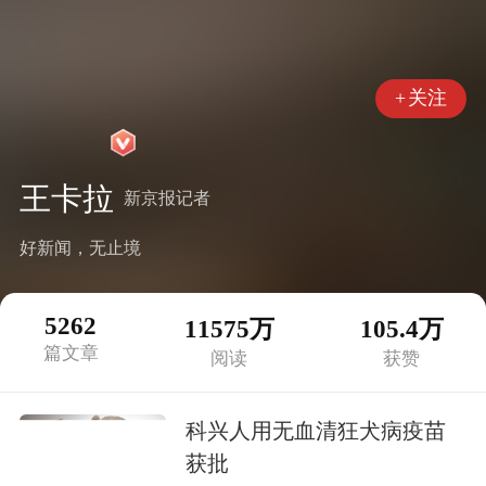
+
关注
王卡拉
新京报记者
好新闻，无止境
5262
11575万
105.4万
篇文章
阅读
获赞
科兴人用无血清狂犬病疫苗
获批