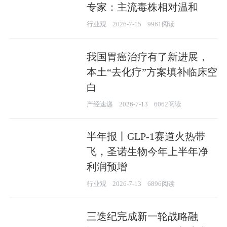
专家：主流毒株相对温和
行业观
2026-7-15
9961阅读
我国胃癌治疗有了新进展，
本土“去化疗”方案填补临床空
白
产经速递
2026-7-13
6062阅读
半年报丨GLP-1赛道火热带
飞，圣诺生物今年上半年净
利润预增
行业观
2026-7-13
6896阅读
三迭纪完成新一轮战略融