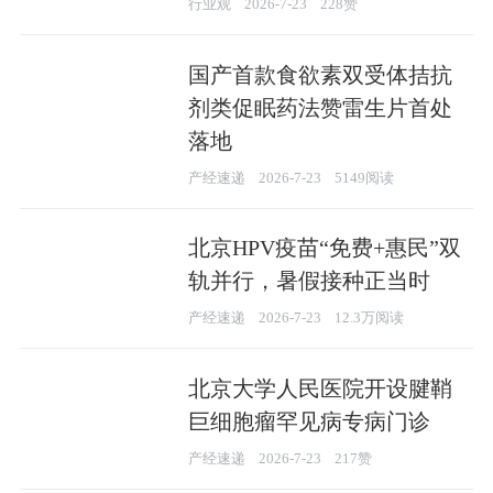
行业观
2026-7-23
228赞
国产首款食欲素双受体拮抗
剂类促眠药法赞雷生片首处
落地
产经速递
2026-7-23
5149阅读
北京HPV疫苗“免费+惠民”双
轨并行，暑假接种正当时
产经速递
2026-7-23
12.3万阅读
北京大学人民医院开设腱鞘
巨细胞瘤罕见病专病门诊
产经速递
2026-7-23
217赞