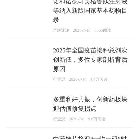
诺和诺德司美格鲁肽注射液
等纳入新版国家基本药物目
录
产经速递
2026-7-10
6365阅读
2025年全国疫苗接种总剂次
创新低，多位专家剖析背后
原因
行业观
2026-7-10
4.4万阅读
多重利好共振，创新药板块
迎估值修复拐点
行业观
2026-7-6
9.8万阅读
中药饮片将迎“一物一码”时