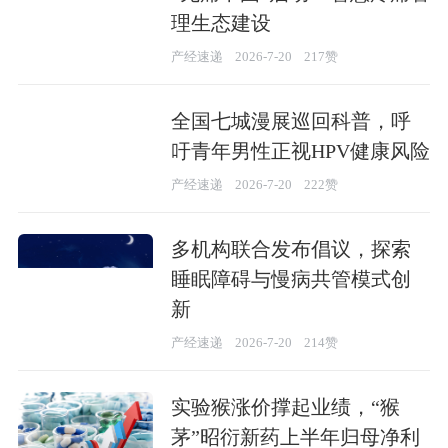
理生态建设
产经速递
2026-7-20
217赞
全国七城漫展巡回科普，呼
吁青年男性正视HPV健康风险
产经速递
2026-7-20
222赞
多机构联合发布倡议，探索
睡眠障碍与慢病共管模式创
新
产经速递
2026-7-20
214赞
实验猴涨价撑起业绩，“猴
茅”昭衍新药上半年归母净利