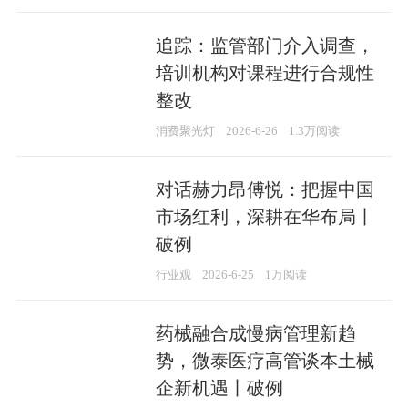
追踪：监管部门介入调查，
培训机构对课程进行合规性
整改
消费聚光灯
2026-6-26
1.3万阅读
对话赫力昂傅悦：把握中国
市场红利，深耕在华布局丨
破例
行业观
2026-6-25
1万阅读
药械融合成慢病管理新趋
势，微泰医疗高管谈本土械
企新机遇丨破例