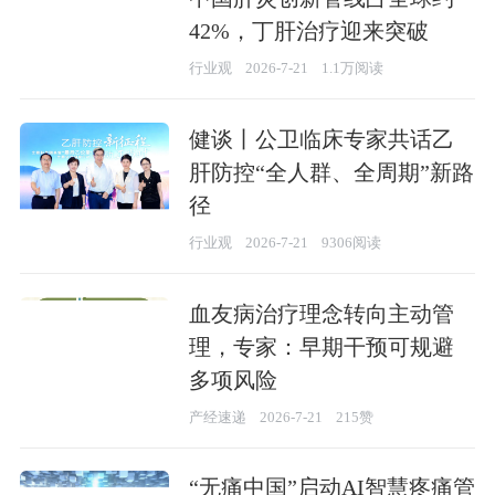
42%，​丁肝治疗迎来突破
行业观
2026-7-21
1.1万阅读
健谈丨公卫临床专家共话乙
肝防控“全人群、全周期”新路
径
行业观
2026-7-21
9306阅读
血友病治疗理念转向主动管
理，专家：早期干预可规避
多项风险
产经速递
2026-7-21
215赞
“无痛中国”启动AI智慧疼痛管