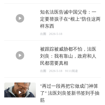
知名法医告诫中国父母：一
定要替孩子在“根上”防住这两
样东西
02:21
出圈
2026-5-18
被跟踪被威胁都不怕，法医
刘良：我有靠山，政府和人
民都需要真相
01:28
出圈
2026-5-18
9111阅读
"再过一段再把它做成门神算
了" 法医刘良签新书签到手抽
筋
02:21