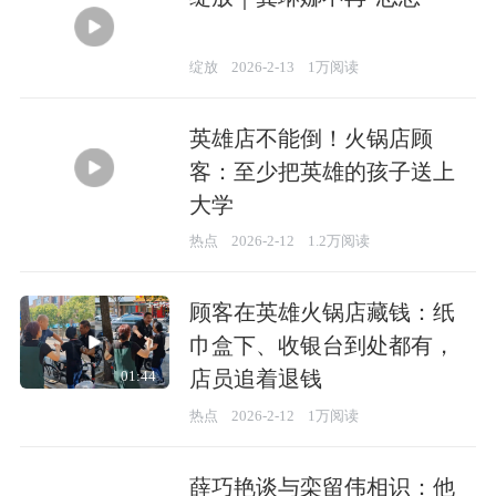
23:08
绽放
2026-2-13
1万阅读
英雄店不能倒！火锅店顾
客：至少把英雄的孩子送上
大学
01:10
热点
2026-2-12
1.2万阅读
顾客在英雄火锅店藏钱：纸
巾盒下、收银台到处都有，
店员追着退钱
01:44
热点
2026-2-12
1万阅读
薛巧艳谈与栾留伟相识：他