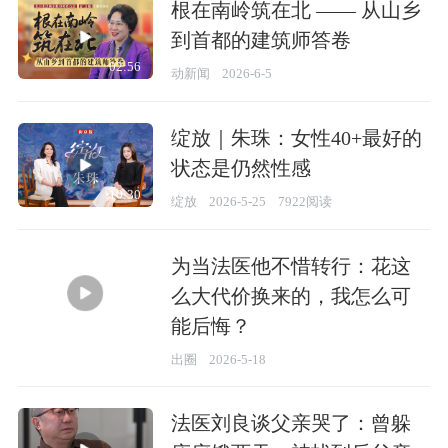
根在南岭筑在北 —— 从山乡
到首都的建筑师答卷
02:56
动新闻
2026-6-5
绽放｜朱珠：女性40+最好的
状态是仍然性感
10:30
绽放
2026-5-25
7922阅读
为当法医他不惜转行：花这
么大代价换来的，我怎么可
能后悔？
03:58
出圈
2026-5-18
法医刘良谈父亲哭了：曾躲