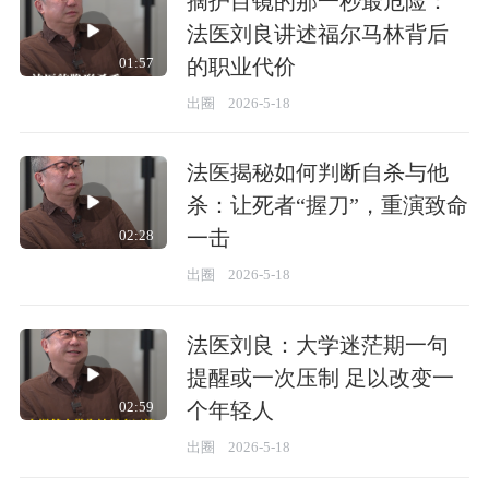
摘护目镜的那一秒最危险：
法医刘良讲述福尔马林背后
的职业代价
01:57
出圈
2026-5-18
法医揭秘如何判断自杀与他
杀：让死者“握刀”，重演致命
一击
02:28
出圈
2026-5-18
法医刘良：大学迷茫期一句
提醒或一次压制 足以改变一
个年轻人
02:59
出圈
2026-5-18