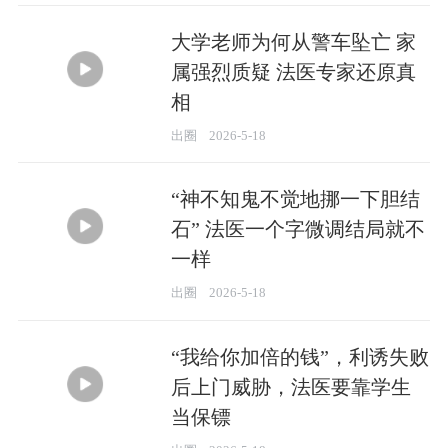
大学老师为何从警车坠亡 家
属强烈质疑 法医专家还原真
相
02:43
出圈
2026-5-18
“神不知鬼不觉地挪一下胆结
石” 法医一个字微调结局就不
一样
01:22
出圈
2026-5-18
“我给你加倍的钱”，利诱失败
后上门威胁，法医要靠学生
当保镖
02:22