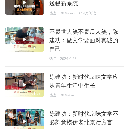
送餐新系统
04:40
热点
2026-7-6
32.4万阅读
不畏世人笑不畏后人笑，陈
建功：做文学要面对真诚的
自己
01:32
热点
2026-6-28
陈建功：新时代京味文学应
从青年生活中生长
01:08
热点
2026-6-28
陈建功：新时代京味文学不
必刻意模仿老北京话方言