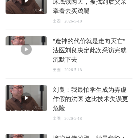
床底饿两天，被找到后父亲
牵着去买鸡腿
01:46
出圈
2026-5-18
"造神的代价就是走向灭亡"
法医刘良决定此次采访完就
沉默下去
01:32
出圈
2026-5-18
刘良：我最怕学生成为弄虚
作假的法医 这比技术失误更
危险
01:15
出圈
2026-5-18