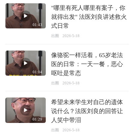
"哪里有死人哪里有案子，你
就得出发" 法医刘良讲述救火
式日常
01:43
出圈
2026-5-18
像骆驼一样活着，65岁老法
医的日常：一天一餐，恶心
呕吐是常态
01:04
出圈
2026-5-18
希望未来学生对自己的遗体
说什么？法医刘良的回答让
人笑中带泪
01:29
出圈
2026-5-18