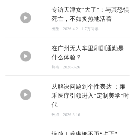
专访天津女“大了”：与其恐惧
死亡，不如炙热地活着
22:33
出圈
2026-4-2
1.7万阅读
在广州无人车里刷剧通勤是
什么体验？
04:54
热点
2026-3-26
从解决问题到个性表达 ：雍
禾医疗引领进入“定制美学”时
代
05:05
热点
2026-3-16
绽放｜龚琳娜不再“忐忑”