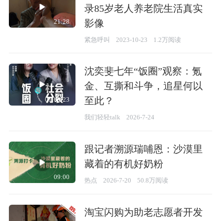
录85岁老人养老院生活真实
影像
21:28
紧急呼叫
2023-10-23
1.2万阅读
沈奕斐七年“饭圈”观察：氪
金、互撕和斗争，追星何以
至此？
01:08:23
我们轻轻talk
2026-7-24
跟记者溯源瑞哺恩：沙漠里
藏着的有机好奶粉
09:00
热点
2026-7-20
50.8万阅读
淘宝闪购为助老志愿者开发