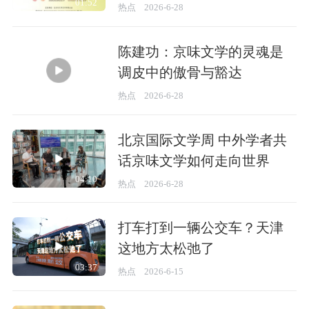
01:52
热点
2026-6-28
陈建功：京味文学的灵魂是
调皮中的傲骨与豁达
02:57
热点
2026-6-28
北京国际文学周 中外学者共
话京味文学如何走向世界
04:10
热点
2026-6-28
打车打到一辆公交车？天津
这地方太松弛了
03:37
热点
2026-6-15