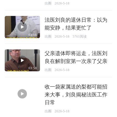
出圈
2026-5-18
法医刘良的退休日常：以为
能安静，结果更忙了
03:18
出圈
2026-5-18
5761阅读
父亲遗体即将运走，法医刘
良在解剖室第一次亲了父亲
03:58
出圈
2026-5-18
收一袋家属送的梨都可能招
来大事，刘良揭秘法医工作
日常
01:55
出圈
2026-5-18