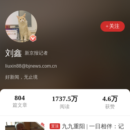
+
关注
刘鑫
新京报记者
liuxin88@bjnews.com.cn
好新闻，无止境
804
1737.5万
4.6万
篇文章
阅读
获赞
九九重阳 | 一日相伴：记
置顶