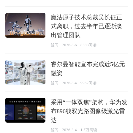
魔法原子技术总裁吴长征正
式离职，过去半年已逐渐淡
出管理团队
鲸闻
2026-3-6
8383阅读
睿尔曼智能宣布完成近5亿元
融资
鲸闻
2026-3-4
9967阅读
采用“一体双焦”架构，华为发
布896线双光路图像级激光雷
达
鲸闻
2026-3-4
1.5万阅读