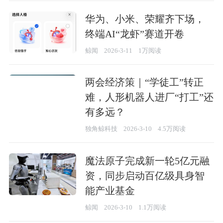
华为、小米、荣耀齐下场，
终端AI“龙虾”赛道开卷
鲸闻
2026-3-11
1万阅读
两会经济策｜“学徒工”转正
难，人形机器人进厂“打工”还
有多远？
独角鲸科技
2026-3-10
4.5万阅读
魔法原子完成新一轮5亿元融
资，同步启动百亿级具身智
能产业基金
鲸闻
2026-3-10
1.1万阅读