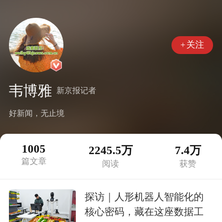
+
关注
韦博雅
新京报记者
好新闻，无止境
1005
2245.5万
7.4万
篇文章
阅读
获赞
探访｜人形机器人智能化的
核心密码，藏在这座数据工