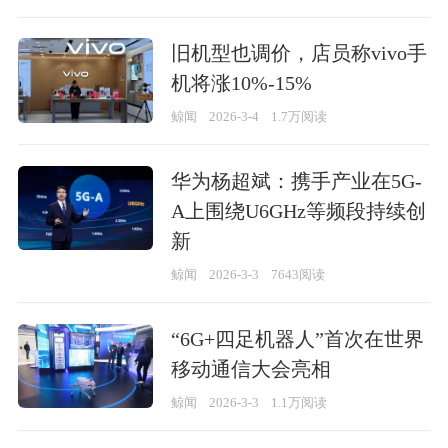
旧机型也调价，店员称vivo手
机将涨10%-15%
鲸闻
2026-3-4
1.7万阅读
华为杨超斌：携手产业在5G-
A上围绕U6GHz等频段持续创
新
鲸闻
2026-3-3
7643阅读
“6G+四足机器人”首次在世界
移动通信大会亮相
鲸闻
2026-3-3
1.1万阅读