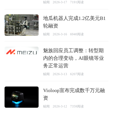
鲸闻
2026-3-17
7191阅读
地瓜机器人完成1.2亿美元B1
轮融资
鲸闻
2026-3-16
6940阅读
魅族回应员工调整：转型期
内的合理变动，AI眼镜等业
务正常运营
鲸闻
2026-3-13
6207阅读
Violoop宣布完成数千万元融
资
鲸闻
2026-3-12
7359阅读