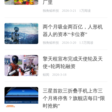
厂里
独角鲸科技
2026-3-21
1万阅读
两个月吸金两百亿，人形机
器人的资本“卡位赛”
独角鲸科技
2026-3-20
1.5万阅读
擎天租宣布完成天使轮及天
使+轮两轮融资
鲸闻
2026-3-18
三星首款三折叠手机上市三
个月将停售？旗舰店每日“限
时抢购”