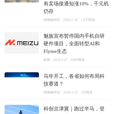
有卖场接通知涨10%，千元机
仍存
独角鲸科技
2026-2-28
1.8万阅读
魅族宣布暂停国内手机自研
硬件项目，全面转型AI和
Flyme生态
鲸闻
2026-2-27
9580阅读
马年开工，各省如何布局科
技赛道？
独角鲸科技
2026-2-25
3万阅读
科创京津冀｜跑过半马，登