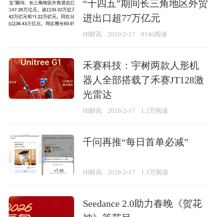
“十四五”期间长三角地区外贸
进出口超77万亿元
HI财讯
2026-2-17
9146阅读
禾赛科技：宇树两款人形机
器人全部搭载了禾赛JT128激
光雷达
HI财讯
2026-2-17
1.2万阅读
千问再推“每日首单必减”
HI财讯
2026-2-17
1.3万阅读
Seedance 2.0助力春晚《贺花