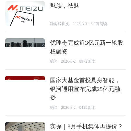
魅族，祛魅
独角鲸科技
2026-3-3
6.9万阅读
优理奇完成近3亿元新一轮股
权融资
鲸闻
2026-3-2
8972阅读
国家大基金首投具身智能，
银河通用宣布完成25亿元融
资
鲸闻
2026-3-2
9429阅读
实探｜3月手机集体再提价？