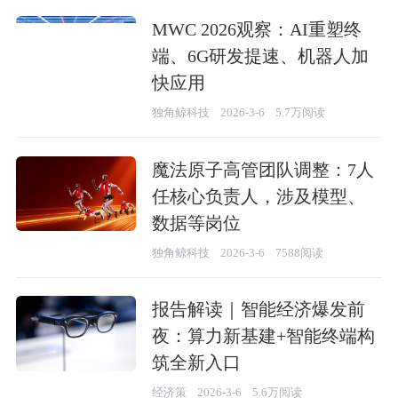
MWC 2026观察：AI重塑终
端、6G研发提速、机器人加
快应用
独角鲸科技
2026-3-6
5.7万阅读
魔法原子高管团队调整：7人
任核心负责人，涉及模型、
数据等岗位
独角鲸科技
2026-3-6
7588阅读
报告解读｜智能经济爆发前
夜：算力新基建+智能终端构
筑全新入口
经济策
2026-3-6
5.6万阅读