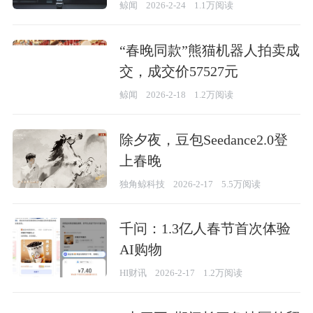
鲸闻
2026-2-24
1.1万阅读
“春晚同款”熊猫机器人拍卖成
交，成交价57527元
鲸闻
2026-2-18
1.2万阅读
除夕夜，豆包Seedance2.0登
上春晚
独角鲸科技
2026-2-17
5.5万阅读
千问：1.3亿人春节首次体验
AI购物
HI财讯
2026-2-17
1.2万阅读