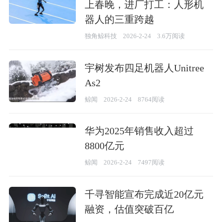
上春晚，进厂打工：人形机
器人的三重跨越
独角鲸科技
2026-2-24
3.6万阅读
宇树发布四足机器人Unitree
As2
鲸闻
2026-2-24
8764阅读
华为2025年销售收入超过
8800亿元
鲸闻
2026-2-24
7497阅读
千寻智能宣布完成近20亿元
融资，估值突破百亿