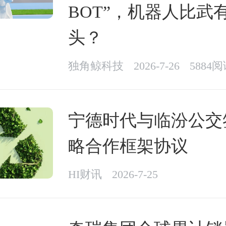
BOT”，机器人比武
头？
独角鲸科技
2026-7-26
5884
宁德时代与临汾公交
略合作框架协议
HI财讯
2026-7-25