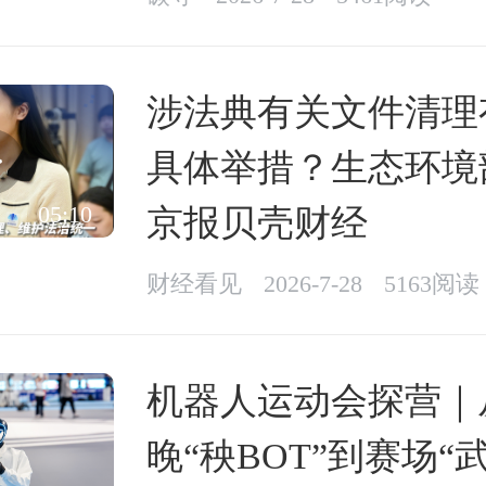
涉法典有关文件清理
具体举措？生态环境
05:10
京报贝壳财经
财经看见
2026-7-28
5163阅读
机器人运动会探营｜
晚“秧BOT”到赛场“