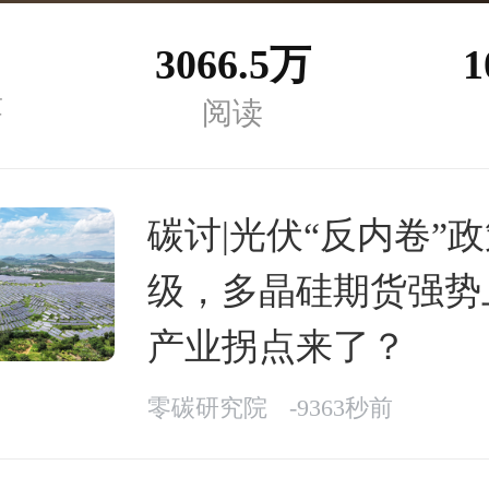
3066.5万
1
章
阅读
碳讨|光伏“反内卷”
级，多晶硅期货强势
产业拐点来了？
零碳研究院
-9363秒前