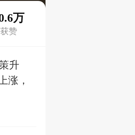
0.6万
获赞
政策升
上涨，