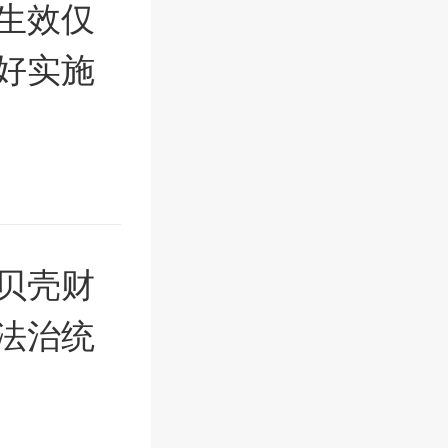
生效仅
做好实施
贝壳财
法治统