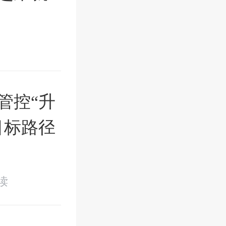
管控“升
目标路径
阅读