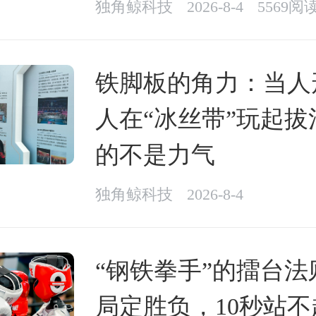
独角鲸科技
2026-8-4
5569阅
铁脚板的角力：当人
人在“冰丝带”玩起拔
的不是力气
独角鲸科技
2026-8-4
“钢铁拳手”的擂台法
局定胜负，10秒站