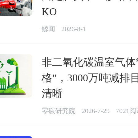
KO
鲸闻
2026-8-1
非二氧化碳温室气体
格”，3000万吨减排
清晰
零碳研究院
2026-7-29
7021