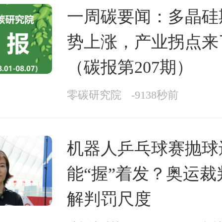
一周碳要闻：多晶硅
势上涨，产业拐点来
（碳报第207期）
零碳研究院
-9138秒前
机器人乒乓球赛抛球
能“握”着发？奥运裁
解判罚尺度