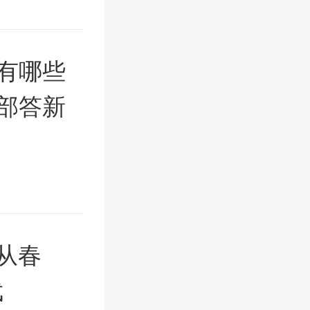
有哪些
部答新
从春
武