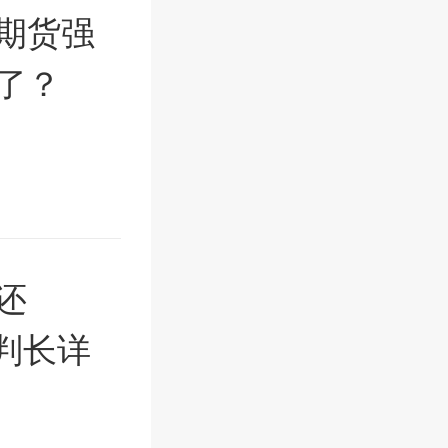
期货强
了？
还
判长详