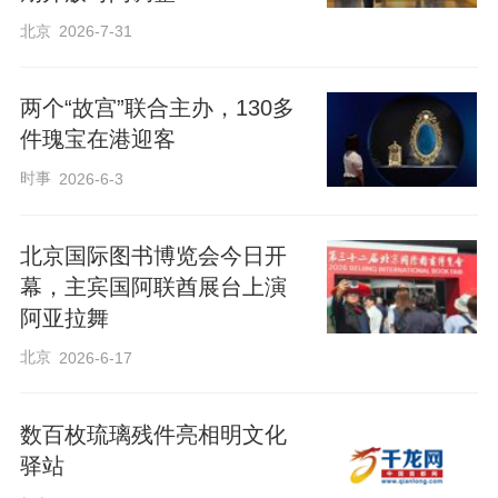
北京
2026-7-31
两个“故宫”联合主办，130多
件瑰宝在港迎客
时事
2026-6-3
北京国际图书博览会今日开
幕，主宾国阿联酋展台上演
阿亚拉舞
北京
2026-6-17
数百枚琉璃残件亮相明文化
驿站