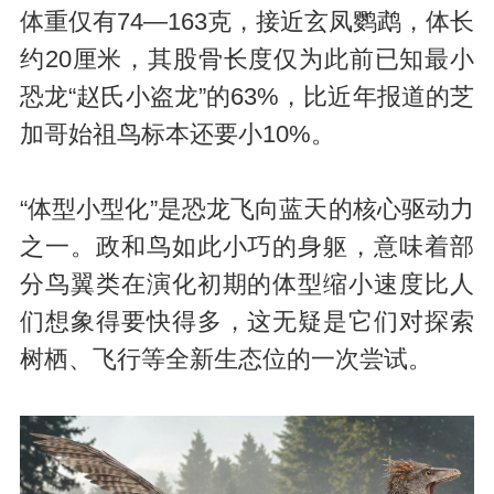
体重仅有74—163克，接近玄凤鹦鹉，体长
约20厘米，其股骨长度仅为此前已知最小
恐龙“赵氏小盗龙”的63%，比近年报道的芝
加哥始祖鸟标本还要小10%。
“体型小型化”是恐龙飞向蓝天的核心驱动力
之一。政和鸟如此小巧的身躯，意味着部
分鸟翼类在演化初期的体型缩小速度比人
们想象得要快得多，这无疑是它们对探索
树栖、飞行等全新生态位的一次尝试。