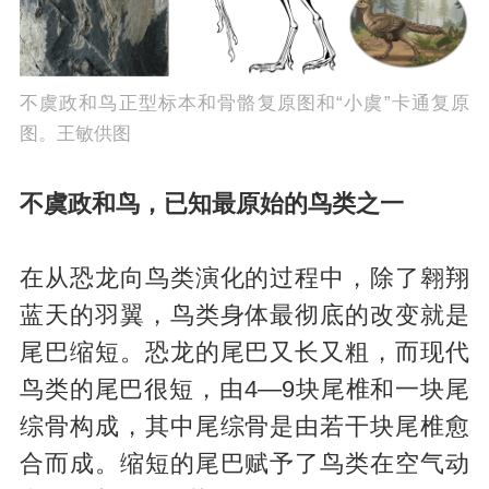
不虞政和鸟正型标本和骨骼复原图和“小虞”卡通复原
图。王敏供图
不虞政和鸟，已知最原始的鸟类之一
在从恐龙向鸟类演化的过程中，除了翱翔
蓝天的羽翼，鸟类身体最彻底的改变就是
尾巴缩短。恐龙的尾巴又长又粗，而现代
鸟类的尾巴很短，由4—9块尾椎和一块尾
综骨构成，其中尾综骨是由若干块尾椎愈
合而成。缩短的尾巴赋予了鸟类在空气动