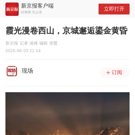
新京报客户端
立即打开
好新闻 无止境
霞光漫卷西山，京城邂逅鎏金黄昏
新京报 记者 浦峰 编辑 张鶯
2026-06-03 21:14
现场
订阅