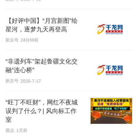
【好评中国】“月宫新图”绘
星河，逐梦九天再登高
新京号
24分钟前
“非遗列车”架起鲁疆文化交
融“连心桥”
新京号
2026-7-17
“旺丁不旺财”，网红不夜城
误判了什么？| 风向标工作
室
观点
1天前