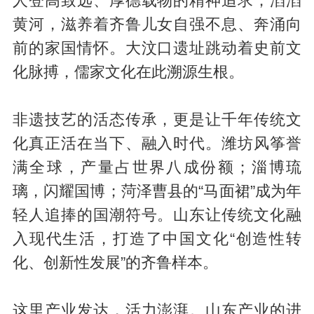
人登高致远、厚德载物的精神追求；滔滔
黄河，滋养着齐鲁儿女自强不息、奔涌向
前的家国情怀。大汶口遗址跳动着史前文
化脉搏，儒家文化在此溯源生根。
非遗技艺的活态传承，更是让千年传统文
化真正活在当下、融入时代。潍坊风筝誉
满全球，产量占世界八成份额；淄博琉
璃，闪耀国博；菏泽曹县的“马面裙”成为年
轻人追捧的国潮符号。山东让传统文化融
入现代生活，打造了中国文化“创造性转
化、创新性发展”的齐鲁样本。
这里产业发达，活力澎湃。山东产业的进